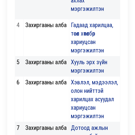
ахлах
мэргэжилтэн
4
Захиргааны алба
Гадаад харилцаа,
төсөл хөтөлбөр
хариуцсан
мэргэжилтэн
5
Захиргааны алба
Хууль эрх зүйн
мэргэжилтэн
6
Захиргааны алба
Хэвлэл, мэдээлэл,
олон нийттэй
харилцах асуудал
хариуцсан
мэргэжилтэн
7
Захиргааны алба
Дотоод ажлын