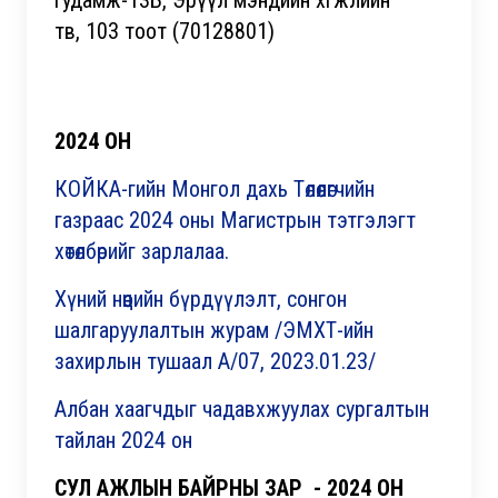
гудамж-13Б, Эрүүл мэндийн хөгжлийн
төв, 103 тоот (70128801)
2024 ОН
КОЙКА-гийн Монгол дахь Төлөөлөгчийн
газраас 2024 оны Магистрын тэтгэлэгт
хөтөлбөрийг зарлалаа.
Хүний нөөцийн бүрдүүлэлт, сонгон
шалгаруулалтын журам /ЭМХТ-ийн
захирлын тушаал А/07, 2023.01.23/
Албан хаагчдыг чадавхжуулах сургалтын
тайлан 2024 он
СУЛ АЖЛЫН БАЙРНЫ ЗАР - 2024 ОН