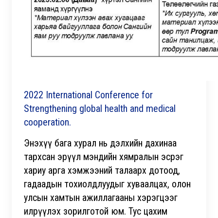
2022 International Conference for
Strengthening global health and medical
cooperation.
Энэхүү бага хурал нь дэлхийн дахинаа
тархсан эрүүл мэндийн хямралын эсрэг
хариу арга хэмжээний талаарх дотоод,
гадаадын тохиолдлуудыг хуваалцах, олон
улсын хамтын ажиллагааны хэрэгцээг
илрүүлэх зорилготой юм. Тус цахим