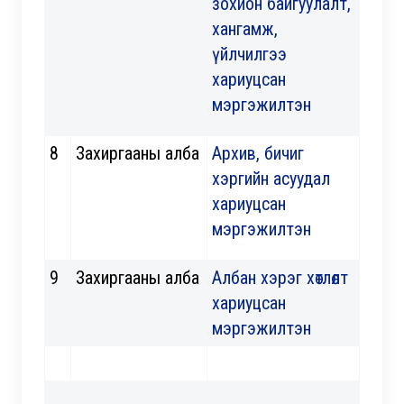
зохион байгуулалт,
хангамж,
үйлчилгээ
хариуцсан
мэргэжилтэн
8
Захиргааны алба
Архив, бичиг
хэргийн асуудал
хариуцсан
мэргэжилтэн
9
Захиргааны алба
Албан хэрэг хөтлөлт
хариуцсан
мэргэжилтэн