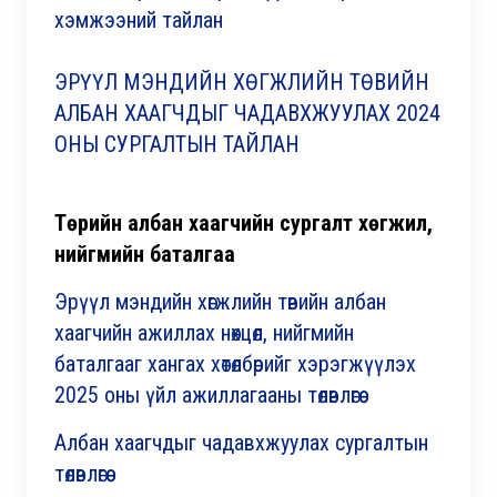
хэмжээний тайлан
ЭРҮҮЛ МЭНДИЙН ХӨГЖЛИЙН ТӨВИЙН
АЛБАН ХААГЧДЫГ ЧАДАВХЖУУЛАХ 2024
ОНЫ СУРГАЛТЫН ТАЙЛАН
Төрийн албан хаагчийн сургалт хөгжил,
нийгмийн баталгаа
Эрүүл мэндийн хөгжлийн төвийн албан
хаагчийн ажиллах нөхцөл, нийгмийн
баталгааг хангах хөтөлбөрийг хэрэгжүүлэх
2025 оны үйл ажиллагааны төлөвлөгөө
Албан хаагчдыг чадавхжуулах сургалтын
төлөвлөгөө