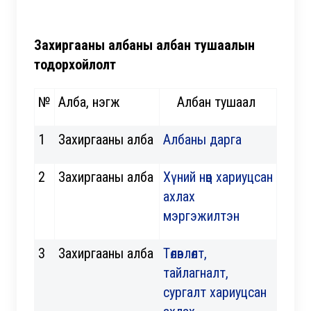
Захиргааны албаны албан тушаалын
тодорхойлолт
№
Алба, нэгж
Албан тушаал
1
Захиргааны алба
Албаны дарга
2
Захиргааны алба
Хүний нөөц хариуцсан
ахлах
мэргэжилтэн
3
Захиргааны алба
Төлөвлөлт,
тайлагналт,
сургалт хариуцсан