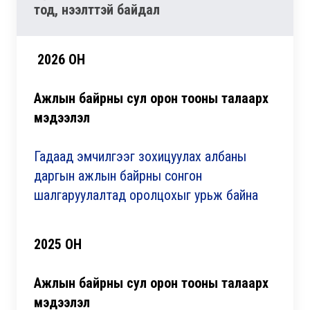
тод, нээлттэй байдал
2026 ОН
Ажлын байрны сул орон тооны талаа
рх
мэдээлэл
Гадаад эмчилгээг зохицуулах албаны
даргын ажлын байрны сонгон
шалгаруулалтад оролцохыг урьж байна
2025 ОН
Ажлын байрны сул орон тооны талаарх
мэдээлэл