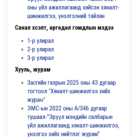
оны үйл ажиллагаанд хийсэн хяналт-
шинжилгээ, үнэлгээний тайлан
Санал хүсэлт, өргөдөл гомдлын мэдээ
1-р улирал
2-р улирал
3-р улирал
Хууль, журам
Засгийн газрын 2025 оны 43 дугаар
тогтоол
"
Хяналт-шинжилгээ хийх
жура
м"
ЭМС-ын 2022 оны А/346 дугаар
тушаал-"Эрүүл мэндийн салбарын
үйл ажиллагаанд хяналт-шинжилгээ,
үнэлгээ хийх нийтлэг журам"