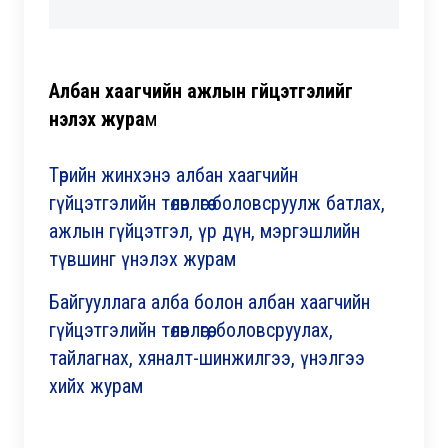
Албан хаагчийн ажлын гүйцэтгэлийг
үнэлэх жура
м
Төрийн жинхэнэ албан хаагчийн
гүйцэтгэлийн төлөвлөгөө боловсруулж батлах,
ажлын гүйцэтгэл, үр дүн, мэргэшлийн
түвшинг үнэлэх журам
Байгууллага алба болон албан хаагчийн
гүйцэтгэлийн төлөвлөгөө, боловсруулах,
тайлагнах, хяналт-шинжилгээ, үнэлгээ
хийх журам