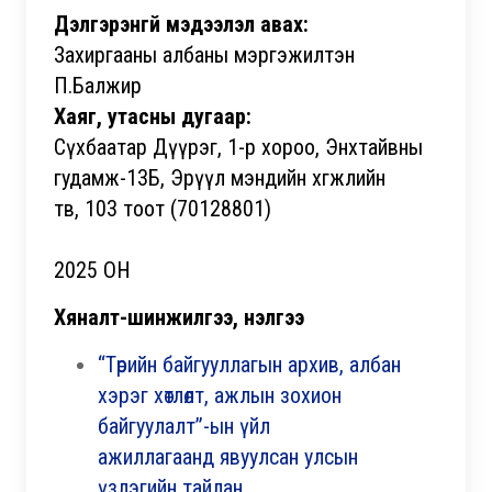
Дэлгэрэнгүй мэдээлэл авах:
Захиргааны албаны мэргэжилтэн
П.Балжир
Хаяг, утасны дугаар:
Сүхбаатар Дүүрэг, 1-р хороо, Энхтайвны
гудамж-13Б, Эрүүл мэндийн хөгжлийн
төв, 103 тоот (70128801)
2025 ОН
Хяналт-шинжилгээ, үнэлгээ
“Төрийн байгууллагын архив, албан
хэрэг хөтлөлт, ажлын зохион
байгуулалт”-ын үйл
ажиллагаанд явуулсан улсын
үзлэгийн тайлан