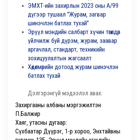
ЭМХТ-ийн захирлын 2023 оны А/99
дүгээр тушаал "Журам, загвар
шинэчлэн батлах тухай"
Эрүүл мэндийн салбарт хүчин төгөлдөр
үйлчилж буй дүрэм, журам, заавар
аргачлал, стандарт, техникийн
зохицуулалтын жагсаалт
Хөдөлмөрийн дотоод журам шинэчлэн
батлах тухай
Дэлгэрэнгүй мэдээлэл авах:
Захиргааны албаны мэргэжилтэн
П.Балжир
Хаяг, утасны дугаар:
Сүхбаатар Дүүрэг, 1-р хороо, Энхтайвны