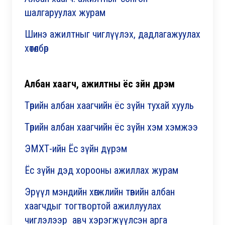
шалгаруулах журам
Шинэ ажилтныг чиглүүлэх, дадлагажуулах
хөтөлбөр
Албан хаагч, ажилтны ёс зүйн дүрэм
Төрийн албан хаагчийн ёс зүйн тухай хууль
Төрийн албан хаагчийн ёс зүйн хэм хэмжээ
ЭМХТ-ийн Ёс зүйн дүрэм
Ёс зүйн дэд хорооны ажиллах журам
Эрүүл мэндийн хөгжлийн төвийн албан
хаагчдыг тогтвортой ажиллуулах
чиглэлээр авч хэрэгжүүлсэн арга