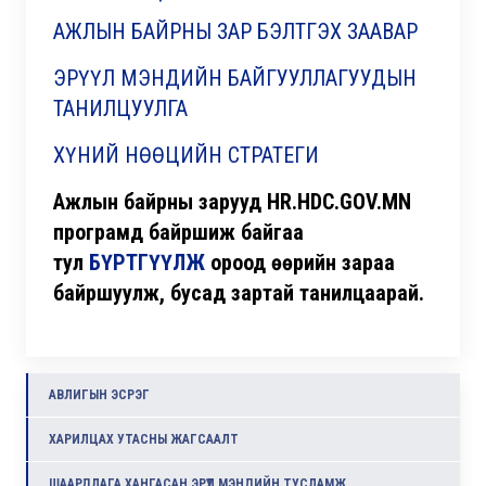
АЖЛЫН БАЙРНЫ ЗАР БЭЛТГЭХ ЗААВАР
ЭРҮҮЛ МЭНДИЙН БАЙГУУЛЛАГУУДЫН
ТАНИЛЦУУЛГА
ХҮНИЙ НӨӨЦИЙН СТРАТЕГИ
Ажлын байрны зарууд HR.HDC.GOV.MN
програмд байршиж байгаа
тул
БҮРТГҮҮЛЖ
ороод өөрийн зараа
байршуулж, бусад зартай танилцаарай.
АВЛИГЫН ЭСРЭГ
ХАРИЛЦАХ УТАСНЫ ЖАГСААЛТ
ШААРДЛАГА ХАНГАСАН ЭРҮҮЛ МЭНДИЙН ТУСЛАМЖ