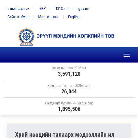
e-mail шалгах
ERP
1313.mn
gov.mn
Сайтын бүтэц
Монгол хэл
English
Toggl
naviga
Хүн амын тоо 2025 он
3,591,120
Халдварт өвчин 2026.6 сар
26,044
Халдварт бус өвчин 2026.6 сар
1,895,506
Хүний нөөцийн талаарх мэдээллийн ил