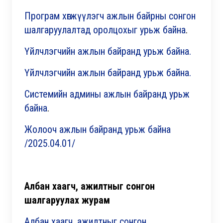
Програм хөгжүүлэгч ажлын байрны сонгон
шалгаруулалтад оролцохыг урьж байна
.
Үйлчлэгчийн ажлын байранд урьж байна.
Үйлчлэгчийн ажлын байранд урьж байна.
Системийн админы ажлын байранд урьж
байна
.
Жолооч ажлын байранд урьж байна
/2025.04.01/
Албан хаагч, ажилтныг сонгон
шалгаруулах журам
Албан хаагч. ажилтныг сонгон