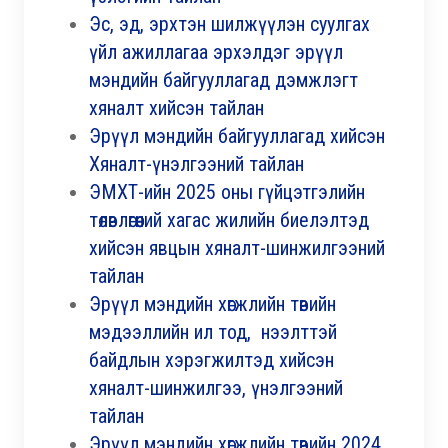
Эс, эд, эрхтэн шилжүүлэн суулгах
үйл ажиллагаа эрхэлдэг эрүүл
мэндийн байгууллагад дэмжлэгт
хяналт хийсэн тайлан
Эрүүл мэндийн байгууллагад хийсэн
Хяналт-үнэлгээний тайлан
ЭМХТ-ийн 2025 оны гүйцэтгэлийн
төлөвлөгөөний хагас жилийн биелэлтэд
хийсэн явцын хяналт-шинжилгээний
тайлан
Эрүүл мэндийн хөгжлийн төвийн
мэдээллийн ил тод, нээлттэй
байдлын хэрэгжилтэд хийсэн
хяналт-шинжилгээ, үнэлгээний
тайлан
Эрүүл мэндийн хөгжлийн төвийн 2024