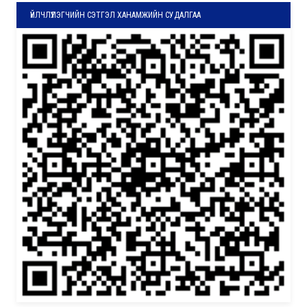
ҮЙЛЧЛҮҮЛЭГЧИЙН СЭТГЭЛ ХАНАМЖИЙН СУДАЛГАА