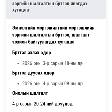
зэргийн шалгалтын бүртгэл явагдах
хугацаа
Эмнэлгийн мэргэжилтний мэргэшлийн
зэргийн шалгалтын бүртгэл, шалгалт
зохион байгуулагдах хугацаа
Бүртгэл эхлэх өдөр
2026 оны 3-р сарын 18-ны өдөр
Бүртгэл дуусах өдөр
2026 оны 4-р сарын 08-ны өдөр
Онолын шалгалт
4-р сарын 20-24-ний өдрүүдэд