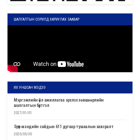
ШАЛГАЛТЫН СОРИЛД ХАРИУЛАХ ЗААВАР
ИХ УНШСАН МЭДЭЭ
мэргэжлийн үйл ажиллагаа эрхлэх зөвшөөрлийн
шалгалтын бүртгэл
2027/01/01
эрүүл мэндийн сайдын 611 дугаар тушаалын хавсралт
2025/05/30