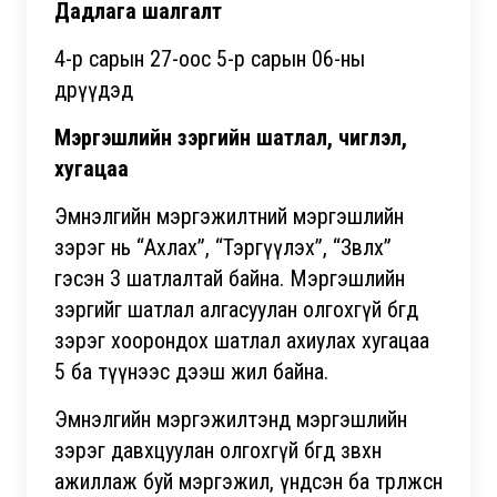
Дадлага шалгалт
4-р сарын 27-оос 5-р сарын 06-ны
өдрүүдэд
Мэргэшлийн зэргийн шатлал, чиглэл,
хугацаа
Эмнэлгийн мэргэжилтний мэргэшлийн
зэрэг нь “Ахлах”, “Тэргүүлэх”, “Зөвлөх”
гэсэн 3 шатлалтай байна. Мэргэшлийн
зэргийг шатлал алгасуулан олгохгүй бөгөөд
зэрэг хоорондох шатлал ахиулах хугацаа
5 ба түүнээс дээш жил байна.
Эмнэлгийн мэргэжилтэнд мэргэшлийн
зэрэг давхцуулан олгохгүй бөгөөд зөвхөн
ажиллаж буй мэргэжил, үндсэн ба төрөлжсөн