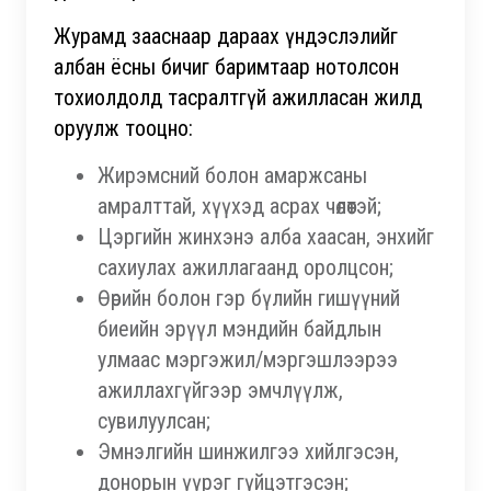
Журамд зааснаар дараах үндэслэлийг
албан ёсны бичиг баримтаар нотолсон
тохиолдолд тасралтгүй ажилласан жилд
оруулж тооцно:
Жирэмсний болон амаржсаны
амралттай, хүүхэд асрах чөлөөтэй;
Цэргийн жинхэнэ алба хаасан, энхийг
сахиулах ажиллагаанд оролцсон;
Өөрийн болон гэр бүлийн гишүүний
биеийн эрүүл мэндийн байдлын
улмаас мэргэжил/мэргэшлээрээ
ажиллахгүйгээр эмчлүүлж,
сувилуулсан;
Эмнэлгийн шинжилгээ хийлгэсэн,
донорын үүрэг гүйцэтгэсэн;