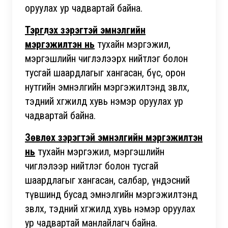
оруулах ур чадвартай байна.
Тэргүүлэх зэрэгтэй эмнэлгийн
мэргэжилтэн нь
тухайн мэргэжил,
мэргэшлийн чиглэлээрх нийтлэг болон
тусгай шаардлагыг хангасан, бүс, орон
нутгийн эмнэлгийн мэргэжилтэнд зөвлөх,
тэдний хөгжилд хувь нэмэр оруулах ур
чадвартай байна.
Зөвлөх зэрэгтэй эмнэлгийн мэргэжилтэн
нь
тухайн мэргэжил, мэргэшлийн
чиглэлээр нийтлэг болон тусгай
шаардлагыг хангасан, салбар, үндэсний
түвшинд бусад эмнэлгийн мэргэжилтэнд
зөвлөх, тэдний хөгжилд хувь нэмэр оруулах
ур чадвартай манлайлагч байна.