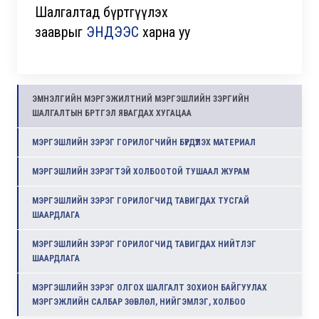
Шалгалтад бүртгүүлэх
зааврыг
ЭНДЭЭС
харна уу
ЭМНЭЛГИЙН МЭРГЭЖИЛТНИЙ МЭРГЭШЛИЙН ЗЭРГИЙН
ШАЛГАЛТЫН БҮРТГЭЛ ЯВАГДАХ ХУГАЦАА
МЭРГЭШЛИЙН ЗЭРЭГ ГОРИЛОГЧИЙН БҮРДҮҮЛЭХ МАТЕРИАЛ
МЭРГЭШЛИЙН ЗЭРЭГТЭЙ ХОЛБООТОЙ ТУШААЛ ЖУРАМ
МЭРГЭШЛИЙН ЗЭРЭГ ГОРИЛОГЧИД ТАВИГДАХ ТУСГАЙ
ШААРДЛАГА
МЭРГЭШЛИЙН ЗЭРЭГ ГОРИЛОГЧИД ТАВИГДАХ НИЙТЛЭГ
ШААРДЛАГА
МЭРГЭШЛИЙН ЗЭРЭГ ОЛГОХ ШАЛГАЛТ ЗОХИОН БАЙГУУЛАХ
МЭРГЭЖЛИЙН САЛБАР ЗӨВЛӨЛ, НИЙГЭМЛЭГ, ХОЛБОО