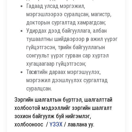
Гадаад улсад мэргэжил,
мэргэшлээрээ суралцсан, магистр,
докторын сургалтад хамрагдсан;
Удирдах дээд байгууллага, албан
тушаалтны шийдвэрээр өөр ажил үүрэг
гүйцэтгэсэн, төрийн байгууллагын
сонгуульт үүрэг гурван сар хүртэл
хугацаагаар гүйцэтгэсэн;
Төгсөлтийн дараах мэргэшүүлэх,
мэргэжил дээшлүүлэх сургалтад
суралцсан.
Зэргийн шалгалтын бүртгэл, шалгалттай
холбоотой мэдээллийг зэргийн шалгалт
зохион байгуулж буй нийгэмлэг,
холбооноос /
ҮЗЭХ
/ лавлана уу.