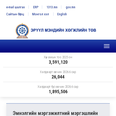
e-mail шалгах
ERP
1313.mn
gov.mn
Сайтын бүтэц
Монгол хэл
English
Toggl
naviga
Хүн амын тоо 2025 он
3,591,120
Халдварт өвчин 2026.6 сар
26,044
Халдварт бус өвчин 2026.6 сар
1,895,506
Эмнэлгийн мэргэжилтний мэргэшлийн