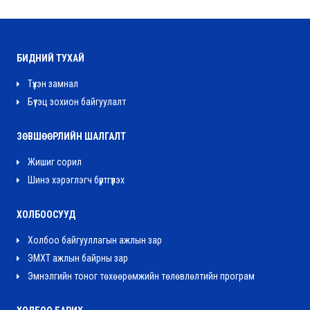
БИДНИЙ ТУХАЙ
Түүхэн замнал
Бүтэц зохион байгуулалт
ЗӨВШӨӨРЛИЙН ШАЛГАЛТ
Жишиг сорил
Шинэ хэрэглэгч бүртгүүлэх
ХОЛБООСУУД
Холбоо байгууллагын ажлын зар
ЭМХТ ажлын байрны зар
Эмнэлгийн тоног төхөөрөмжийн төлөвлөлтийн програм