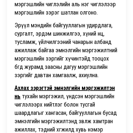
мэргэшлийн чиглэлийн аль нэг чиглэлээр
мэргэшлийн зэрэг шатлан олгоно.
Эрүүл мэндийн байгууллагын удирдлага,
сургалт, эрдэм шинжилгээ, хүний нөөц,
тусламж, үйлчилгээний чанарын албанд
ажиллаж байгаа эмнэлгийн мэргэжилтний
мэргэшлийн зэргийг хүчинтэйд тооцох
бөгөөд журамд заасны дагуу мэргэшлийн
зэргийг давтан хамгаалж, ахиулна.
Ахлах зэрэгтэй эмнэлгийн мэргэжилтэн
нь
тухайн мэргэжил, үндсэн мэргэшлийн
чиглэлээрх нийтлэг болон тусгай
шаардлагыг хангасан, байгууллагын бусад
эмнэлгийн мэргэжилтэнд зөвлөж хамтран
ажиллах, тэдний хөгжилд хувь нэмэр