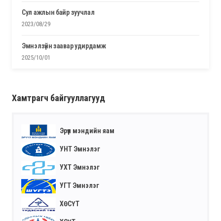
сул ажлын байр зуучлал
2023/08/29
эмнэлзүйн заавар удирдамж
2025/10/01
Хамтрагч байгууллагууд
Эрүүл мэндийн яам
УНТ Эмнэлэг
УХТ Эмнэлэг
УГТ Эмнэлэг
ХӨСҮТ