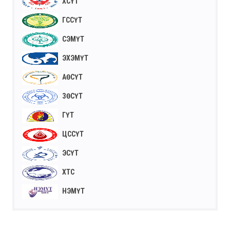
ХСҮТ
ГССҮТ
СЭМҮТ
ЭХЭМҮТ
АӨСҮТ
ЗӨСҮТ
ГҮТ
ЦССҮТ
ЭСҮТ
ХТС
НЭМҮТ