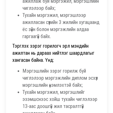
ажиллаж буй мэргэжил, мэргэшлийн
чиглэлээр байх;
Тухайн мэргэжил, мэргэшлээр
ажилласан сүүлийн 3 жилийн хугацаанд
ёс зүйн болон мэргэжлийн алдаа
гаргаагүй байх.
Тэргүүлэх зэрэг горилогч эрүүл мэндийн
ажилтан нь дараах нийтлэг шаардлагыг
хангасан байна. Үүнд:
Мэргэшлийн зэрэг горилж буй
чиглэлээр мэргэжлийн диплом эсхүл
мэргэшлийн үнэмлэхтэй байх;
Тухайн мэргэжил, мэргэшлийг
эзэмшснээс хойш тухайн чиглэлээр
13-аас доошгүй жил тасралтгүй