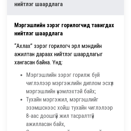
нийтлэг шаардлага
Мэргэшлийн зэрэг горилогчид тавигдах
нийтлэг шаардлага
“Ахлах” зэрэг горилогч эрүүл мэндийн
ажилтан дараах нийтлэг шаардлагыг
хангасан байна. Үүнд:
Мэргэшлийн зэрэг горилж буй
чиглэлээр мэргэжлийн диплом эсхүл
мэргэшлийн үнэмлэхтэй байх;
Тухайн мэргэжил, мэргэшлийг
эзэмшснээс хойш тухайн чиглэлээр
8-аас доошгүй жил тасралтгүй
ажилласан байх,