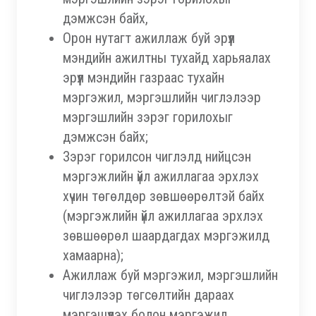
дэмжсэн байх,
Орон нутагт ажиллаж буй эрүүл
мэндийн ажилтны тухайд харьяалах
эрүүл мэндийн газраас тухайн
мэргэжил, мэргэшлийн чиглэлээр
мэргэшлийн зэрэг горилохыг
дэмжсэн байх;
Зэрэг горилсон чиглэлд нийцсэн
мэргэжлийн үйл ажиллагаа эрхлэх
хүчин төгөлдөр зөвшөөрөлтэй байх
(мэргэжлийн үйл ажиллагаа эрхлэх
зөвшөөрөл шаардагдах мэргэжилд
хамаарна);
Ажиллаж буй мэргэжил, мэргэшлийн
чиглэлээр төгсөлтийн дараах
мэргэшүүлэх болон мэргэжил