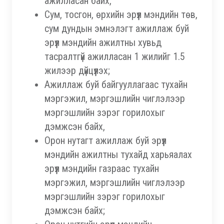
ажилласан байх,
Сум, тосгон, өрхийн эрүүл мэндийн төв,
сум дундын эмнэлэгт ажиллаж буй
эрүүл мэндийн ажилтны хувьд
тасралтгүй ажилласан 1 жилийг 1.5
жилээр дүйцүүлэх;
Ажиллаж буй байгууллагаас тухайн
мэргэжил, мэргэшлийн чиглэлээр
мэргэшлийн зэрэг горилохыг
дэмжсэн байх,
Орон нутагт ажиллаж буй эрүүл
мэндийн ажилтны тухайд харьяалах
эрүүл мэндийн газраас тухайн
мэргэжил, мэргэшлийн чиглэлээр
мэргэшлийн зэрэг горилохыг
дэмжсэн байх;