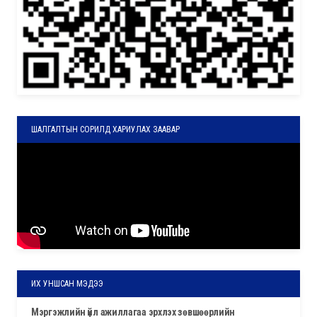
ШАЛГАЛТЫН СОРИЛД ХАРИУЛАХ ЗААВАР
ИХ УНШСАН МЭДЭЭ
мэргэжлийн үйл ажиллагаа эрхлэх зөвшөөрлийн