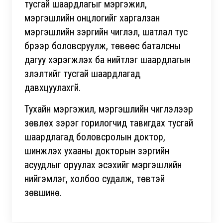
тусгай шаардлагыг мэргэжил,
мэргэшлийн онцлогийг харгалзан
мэргэшлийн зэргийн чиглэл, шатлал тус
бүрээр боловсруулж, төвөөс баталсны
дагуу хэрэгжүүлэх ба нийтлэг шаардлагын
үзүүлэлтийг тусгай шаардлагад
давхцуулахгүй.
Тухайн мэргэжил, мэргэшлийн чиглэлээр
зөвлөх зэрэг горилогчид тавигдах тусгай
шаардлагад боловсролын доктор,
шинжлэх ухааны докторын зэргийн
асуудлыг оруулах эсэхийг мэргэшлийн
нийгэмлэг, холбоо судалж, төвтэй
зөвшинө.