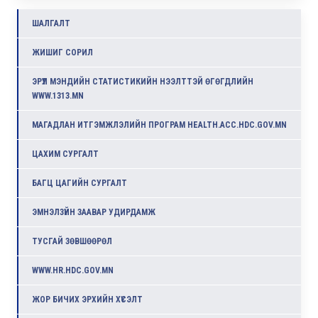
ШАЛГАЛТ
ЖИШИГ СОРИЛ
ЭРҮҮЛ МЭНДИЙН СТАТИСТИКИЙН НЭЭЛТТЭЙ ӨГӨГДЛИЙН
WWW.1313.MN
МАГАДЛАН ИТГЭМЖЛЭЛИЙН ПРОГРАМ HEALTH.ACC.HDC.GOV.MN
ЦАХИМ СУРГАЛТ
БАГЦ ЦАГИЙН СУРГАЛТ
ЭМНЭЛЗҮЙН ЗААВАР УДИРДАМЖ
ТУСГАЙ ЗӨВШӨӨРӨЛ
WWW.HR.HDC.GOV.MN
ЖОР БИЧИХ ЭРХИЙН ХҮСЭЛТ