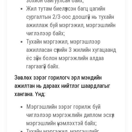
зохион байгуулсан байх;
Жил тутам биелүүлсэн багц цагийн
сургалтын 2/3-оос доошгүй нь тухайн
ажиллаж буй мэргэжил, мэргэшлийн
чиглэлээр байх;
Тухайн мэргэжил, мэргэшлээр
ажилласан сүүлийн 3 жилийн хугацаанд
ёс зүйн болон мэргэжлийн алдаа
гаргаагүй байх.
Зөвлөх зэрэг горилогч эрүүл мэндийн
ажилтан нь дараах нийтлэг шаардлагыг
хангана. Үүнд:
Мэргэшлийн зэрэг горилж буй
чиглэлээр мэргэжлийн диплом эсхүл
мэргэшлийн үнэмлэхтэй байх;
Тухайн мэргэжил, мэргэшлийг