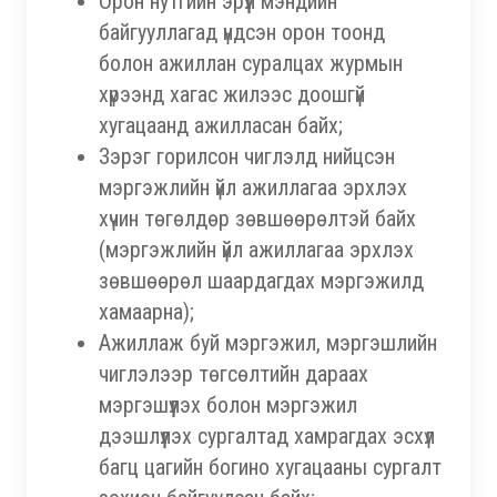
Орон нутгийн эрүүл мэндийн
байгууллагад үндсэн орон тоонд
болон ажиллан суралцах журмын
хүрээнд хагас жилээс доошгүй
хугацаанд ажилласан байх;
Зэрэг горилсон чиглэлд нийцсэн
мэргэжлийн үйл ажиллагаа эрхлэх
хүчин төгөлдөр зөвшөөрөлтэй байх
(мэргэжлийн үйл ажиллагаа эрхлэх
зөвшөөрөл шаардагдах мэргэжилд
хамаарна);
Ажиллаж буй мэргэжил, мэргэшлийн
чиглэлээр төгсөлтийн дараах
мэргэшүүлэх болон мэргэжил
дээшлүүлэх сургалтад хамрагдах эсхүл
багц цагийн богино хугацааны сургалт