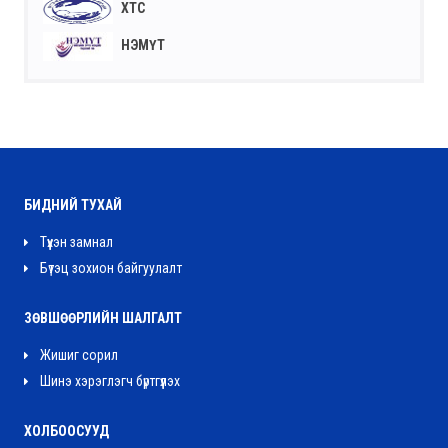
ХТС
НЭМҮТ
БИДНИЙ ТУХАЙ
Түүхэн замнал
Бүтэц зохион байгуулалт
ЗӨВШӨӨРЛИЙН ШАЛГАЛТ
Жишиг сорил
Шинэ хэрэглэгч бүртгүүлэх
ХОЛБООСУУД