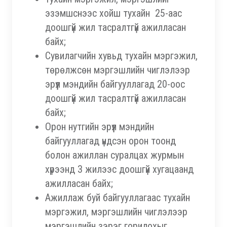
эзэмшснээс хойш тухайн 25-аас
доошгүй жил тасралтгүй ажилласан
байх;
Сувилагчийн хувьд тухайн мэргэжил,
төрөлжсөн мэргэшлийн чиглэлээр
эрүүл мэндийн байгууллагад 20-оос
доошгүй жил тасралтгүй ажилласан
байх;
Орон нутгийн эрүүл мэндийн
байгууллагад үндсэн орон тоонд
болон ажиллан суралцах журмын
хүрээнд 3 жилээс доошгүй хугацаанд
ажилласан байх;
Ажиллаж буй байгууллагаас тухайн
мэргэжил, мэргэшлийн чиглэлээр
мэргэшлийн зэрэг горилохыг