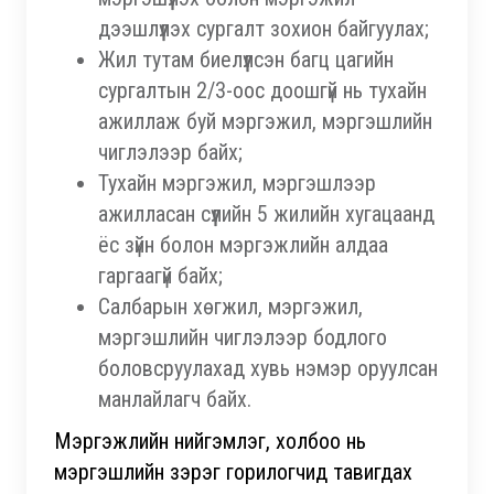
дээшлүүлэх сургалт зохион байгуулах;
Жил тутам биелүүлсэн багц цагийн
сургалтын 2/3-оос доошгүй нь тухайн
ажиллаж буй мэргэжил, мэргэшлийн
чиглэлээр байх;
Тухайн мэргэжил, мэргэшлээр
ажилласан сүүлийн 5 жилийн хугацаанд
ёс зүйн болон мэргэжлийн алдаа
гаргаагүй байх;
Салбарын хөгжил, мэргэжил,
мэргэшлийн чиглэлээр бодлого
боловсруулахад хувь нэмэр оруулсан
манлайлагч байх.
Мэргэжлийн нийгэмлэг, холбоо нь
мэргэшлийн зэрэг горилогчид тавигдах