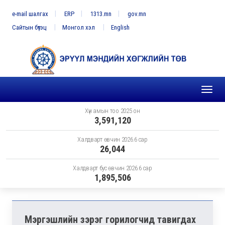
e-mail шалгах
ERP
1313.mn
gov.mn
Сайтын бүтэц
Монгол хэл
English
Toggl
naviga
Хүн амын тоо 2025 он
3,591,120
Халдварт өвчин 2026.6 сар
26,044
Халдварт бус өвчин 2026.6 сар
1,895,506
Мэргэшлийн зэрэг горилогчид тавигдах