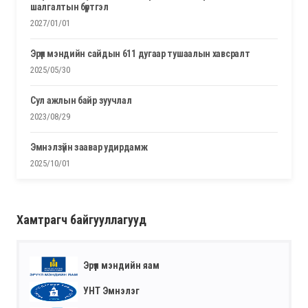
шалгалтын бүртгэл
2027/01/01
эрүүл мэндийн сайдын 611 дугаар тушаалын хавсралт
2025/05/30
сул ажлын байр зуучлал
2023/08/29
эмнэлзүйн заавар удирдамж
2025/10/01
Хамтрагч байгууллагууд
Эрүүл мэндийн яам
УНТ Эмнэлэг