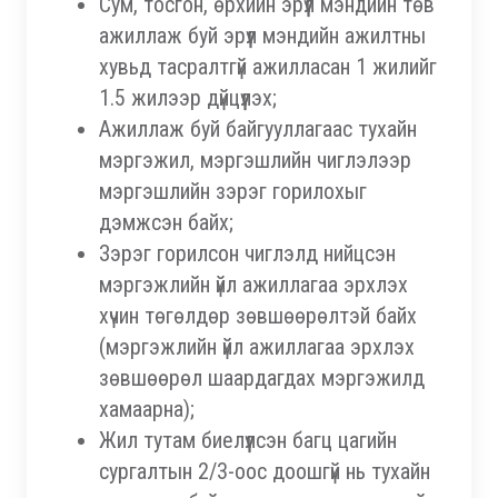
Сум, тосгон, өрхийн эрүүл мэндийн төв
ажиллаж буй эрүүл мэндийн ажилтны
хувьд тасралтгүй ажилласан 1 жилийг
1.5 жилээр дүйцүүлэх;
Ажиллаж буй байгууллагаас тухайн
мэргэжил, мэргэшлийн чиглэлээр
мэргэшлийн зэрэг горилохыг
дэмжсэн байх;
Зэрэг горилсон чиглэлд нийцсэн
мэргэжлийн үйл ажиллагаа эрхлэх
хүчин төгөлдөр зөвшөөрөлтэй байх
(мэргэжлийн үйл ажиллагаа эрхлэх
зөвшөөрөл шаардагдах мэргэжилд
хамаарна);
Жил тутам биелүүлсэн багц цагийн
сургалтын 2/3-оос доошгүй нь тухайн