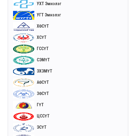
УХТ Эмнэлэг
УГТ Эмнэлэг
ХӨСҮТ
ХСҮТ
ГССҮТ
СЭМҮТ
ЭХЭМҮТ
АӨСҮТ
ЗӨСҮТ
ГҮТ
ЦССҮТ
ЭСҮТ