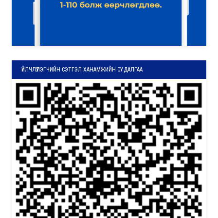
ҮЙЛЧЛҮҮЛЭГЧИЙН СЭТГЭЛ ХАНАМЖИЙН СУДАЛГАА