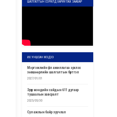
ШАЛГАЛТЫН СОРИЛД ХАРИУЛАХ ЗААВАР
ИХ УНШСАН МЭДЭЭ
мэргэжлийн үйл ажиллагаа эрхлэх
зөвшөөрлийн шалгалтын бүртгэл
2027/01/01
эрүүл мэндийн сайдын 611 дугаар
тушаалын хавсралт
2025/05/30
сул ажлын байр зуучлал