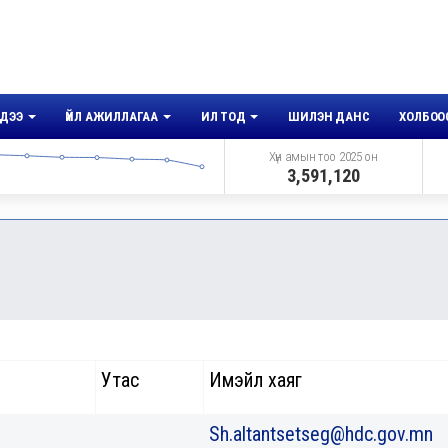
ДЭЭ
ҮЙЛ АЖИЛЛАГАА
ИЛ ТОД
ШИЛЭН ДАНС
ХОЛБОО
Хүн амын тоо 2025 он
3,591,120
Утас
Имэйл хаяг
Sh.altantsetseg@hdc.gov.mn