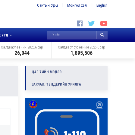
Сайтын бүтэц
Монгол хэл
English
СУУД
Халдварт өвчин 2026.6 сар
Халдварт бус өвчин 2026.6 сар
26,044
1,895,506
ЦАГ ҮЕИЙН МЭДЭЭ
ЗАРЛАЛ, ТЕНДЕРИЙН УРИЛГА