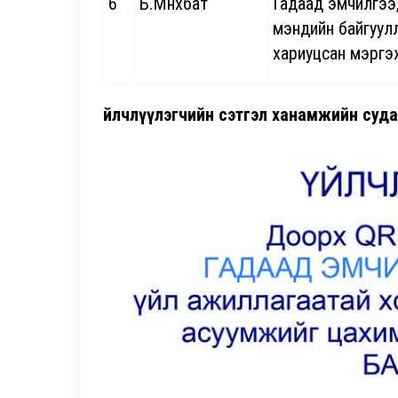
6
Б.Мөнхбат
Гадаад эмчилгээ
мэндийн байгуул
хариуцсан мэргэ
Үйлчлүүлэгчийн сэтгэл ханамжийн суд