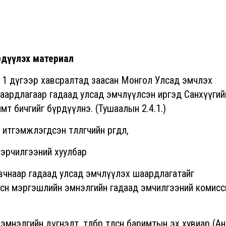
рдүүлэх материал
1 дүгээр хавсралтад заасан Монгол Улсад эмчлэх
аардлагаар гадаад улсад эмчлүүлсэн иргэд Санхүүгий
т бичгийг бүрдүүлнэ. (Тушаалын 2.4.1.)
тгэмжлэгдсэн төлөөлөгчийн өргөдөл,
 гэрчилгээний хуулбар
вчнаар гадаад улсад эмчлүүлэх шаардлагатайг
жсөн мэргэшлийн эмнэлгийн гадаад эмчилгээний комис
мнэлгийн дүгнэлт, төлбөр төлсөн баримтын эх хувиар (А