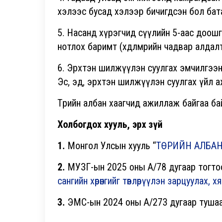
хэлээс бусад хэлээр бичигдсэн бол бат
5. Насанд хүрэгчид сүүлийн 5-аас доош
нотлох баримт (хөдөлмөрийн чадвар алда
6. Эрхтэн шилжүүлэн суулгах эмчилгээн
Эс, эд, эрхтэн шилжүүлэн суулгах үйл 
Төрийн албан хаагчид ажиллаж байгаа б
Холбогдох хууль, эрх зүй
1.
Монгол Улсын хууль “
ТӨРИЙН АЛБА
2.
МУЗГ-ын 2025 оны А/78 дугаар тогто
сангийн хөрөнгийг төвлөрүүлэн зарцуулах, х
3.
ЭМС-ын 2024 оны А/273 дугаар тушаа