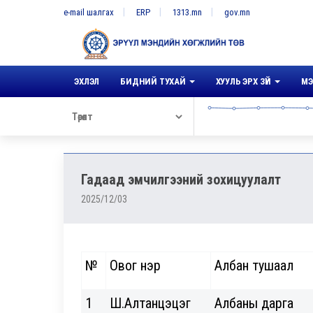
e-mail шалгах
ERP
1313.mn
gov.mn
ЭХЛЭЛ
БИДНИЙ ТУХАЙ
ХУУЛЬ ЭРХ ЗҮЙ
МЭ
Гадаад эмчилгээний зохицуулалт
2025/12/03
№
Овог нэр
Албан тушаал
1
Ш.Алтанцэцэг
Албаны дарга