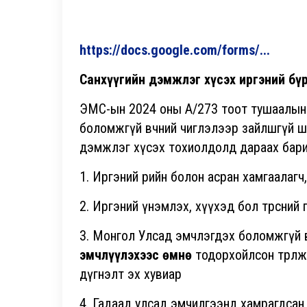
https://docs.google.com/forms/...
Санхүүгийн дэмжлэг хүсэх иргэний бү
ЭМС-ын 2024 оны А/273 тоот тушаалын 
боломжгүй өвчний чиглэлээр зайлшгүй ш
дэмжлэг хүсэх тохиолдолд дараах барим
1. Иргэний өөрийн болон асран хамгаалагч, и
2. Иргэний үнэмлэх, хүүхэд бол төрсний
3. Монгол Улсад эмчлэгдэх боломжгүй ө
эмчлүүлэхээс өмнө
тодорхойлсон төрөл
дүгнэлт эх хувиар
4. Гадаад улсад эмчилгээнд хамрагдсан э