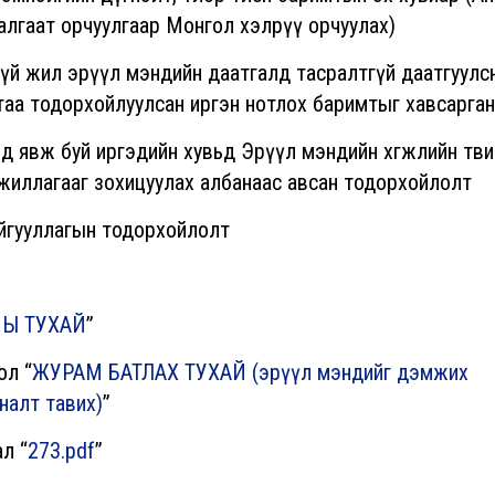
алгаат орчуулгаар Монгол хэлрүү орчуулах)
гүй жил эрүүл мэндийн даатгалд тасралтгүй даатгуулс
лтаа тодорхойлуулсан иргэн нотлох баримтыг хавсарган
д явж буй иргэдийн хувьд Эрүүл мэндийн хөгжлийн төви
ажиллагааг зохицуулах албанаас авсан тодорхойлолт
айгууллагын тодорхойлолт
НЫ ТУХАЙ
”
ол “
ЖУРАМ БАТЛАХ ТУХАЙ (эрүүл мэндийг дэмжих
яналт тавих)
”
л “
273.pdf
”