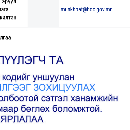
, эрүүл
лага
munkhbat@hdc.gov.mn
жилтэн
алгаа