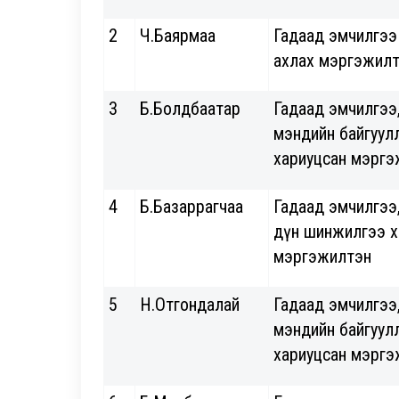
2
Ч.Баярмаа
Гадаад эмчилгээ
ахлах мэргэжил
3
Б.Болдбаатар
Гадаад эмчилгээ
мэндийн байгуул
хариуцсан мэргэ
4
Б.Базаррагчаа
Гадаад эмчилгээ,
дүн шинжилгээ х
мэргэжилтэн
5
Н.Отгондалай
Гадаад эмчилгээ
мэндийн байгуул
хариуцсан мэргэ