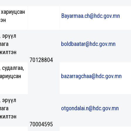
 хариуцсан
Bayarmaa.ch@hdc.gov.mn
тэн
, эрүүл
лага
boldbaatar@hdc.gov.mn
жилтэн
70128804
 судалгаа,
ариуцсан
bazarragchaa@hdc.gov.mn
, эрүүл
лага
otgondalai.n@hdc.gov.mn
жилтэн
70004595