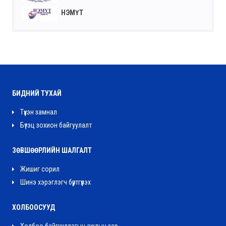
НЭМҮТ
БИДНИЙ ТУХАЙ
Түүхэн замнал
Бүтэц зохион байгуулалт
ЗӨВШӨӨРЛИЙН ШАЛГАЛТ
Жишиг сорил
Шинэ хэрэглэгч бүртгүүлэх
ХОЛБООСУУД