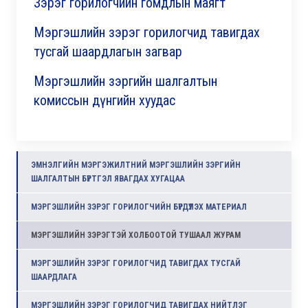
Зэрэг горилогчийн гомдлын маягт
Мэргэшлийн зэрэг горилогчид тавигдах
тусгай шаардлагын загвар
Мэргэшлийн зэргийн шалгалтын
комиссын дүнгийн хуудас
ЭМНЭЛГИЙН МЭРГЭЖИЛТНИЙ МЭРГЭШЛИЙН ЗЭРГИЙН
ШАЛГАЛТЫН БҮРТГЭЛ ЯВАГДАХ ХУГАЦАА
МЭРГЭШЛИЙН ЗЭРЭГ ГОРИЛОГЧИЙН БҮРДҮҮЛЭХ МАТЕРИАЛ
МЭРГЭШЛИЙН ЗЭРЭГТЭЙ ХОЛБООТОЙ ТУШААЛ ЖУРАМ
МЭРГЭШЛИЙН ЗЭРЭГ ГОРИЛОГЧИД ТАВИГДАХ ТУСГАЙ
ШААРДЛАГА
МЭРГЭШЛИЙН ЗЭРЭГ ГОРИЛОГЧИД ТАВИГДАХ НИЙТЛЭГ