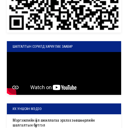
ШАЛГАЛТЫН СОРИЛД ХАРИУЛАХ ЗААВАР
ИХ УНШСАН МЭДЭЭ
мэргэжлийн үйл ажиллагаа эрхлэх зөвшөөрлийн
шалгалтын бүртгэл