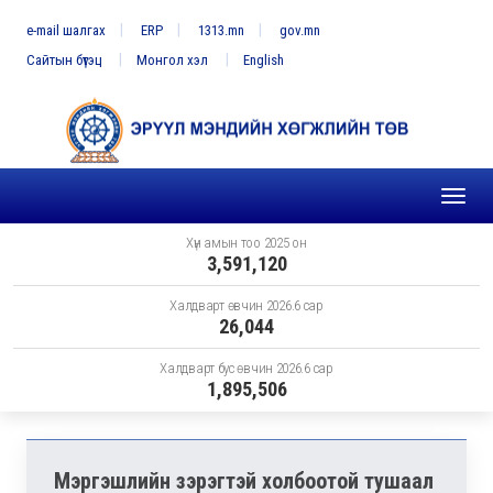
e-mail шалгах
ERP
1313.mn
gov.mn
Сайтын бүтэц
Монгол хэл
English
Toggl
naviga
Хүн амын тоо 2025 он
3,591,120
Халдварт өвчин 2026.6 сар
26,044
Халдварт бус өвчин 2026.6 сар
1,895,506
Мэргэшлийн зэрэгтэй холбоотой тушаал