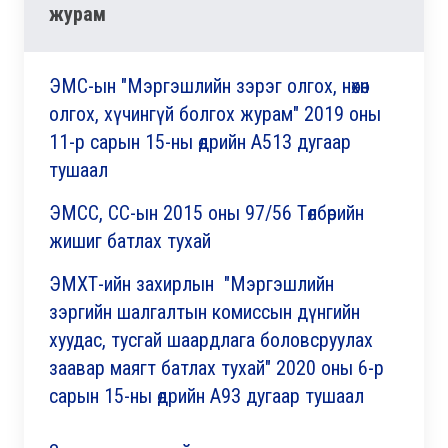
журам
ЭМС-ын "Мэргэшлийн зэрэг олгох, нөхөн
олгох, хүчингүй болгох журам" 2019 оны
11-р сарын 15-ны өдрийн А513 дугаар
тушаал
ЭМСС, СС-ын 2015 оны 97/56 Төлбөрийн
жишиг батлах тухай
ЭМХТ-ийн захирлын "Мэргэшлийн
зэргийн шалгалтын комиссын дүнгийн
хуудас, тусгай шаардлага боловсруулах
заавар маягт батлах тухай" 2020 оны 6-р
сарын 15-ны өдрийн А93 дугаар тушаал