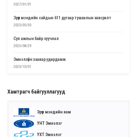
2027/01/01
эрүүл мэндийн сайдын 611 дугаар тушаалын хавсралт
2025/05/30
сул ажлын байр зуучлал
2023/08/29
эмнэлзүйн заавар удирдамж
2025/10/01
Хамтрагч байгууллагууд
Эрүүл мэндийн яам
УНТ Эмнэлэг
УХТ Эмнэлэг