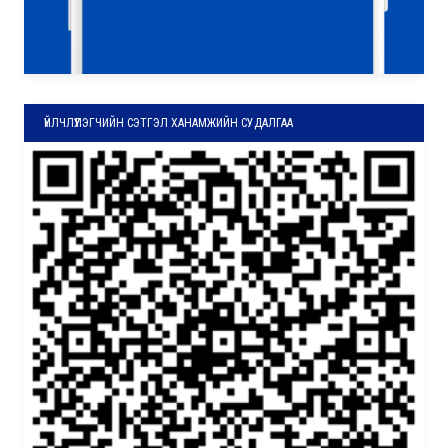
ҮЙЛЧЛҮҮЛЭГЧИЙН СЭТГЭЛ ХАНАМЖИЙН СУДАЛГАА