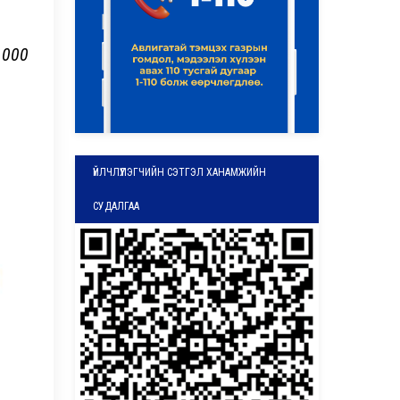
1000
ҮЙЛЧЛҮҮЛЭГЧИЙН СЭТГЭЛ ХАНАМЖИЙН
СУДАЛГАА