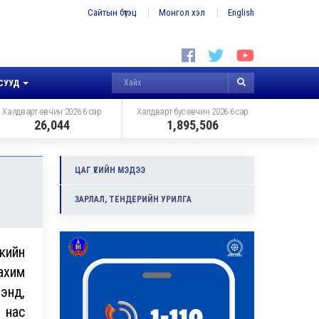
Сайтын бүтэц
Монгол хэл
English
СУУД
Халдварт өвчин 2026.6 сар
Халдварт бус өвчин 2026.6 сар
26,044
1,895,506
ЦАГ ҮЕИЙН МЭДЭЭ
ЗАРЛАЛ, ТЕНДЕРИЙН УРИЛГА
кийн
ахим
мэнд,
 нас