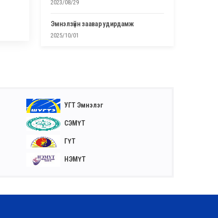
2023/08/29
эмнэлзүйн заавар удирдамж
2025/10/01
УГТ Эмнэлэг
СЭМҮТ
ГҮТ
НЭМҮТ