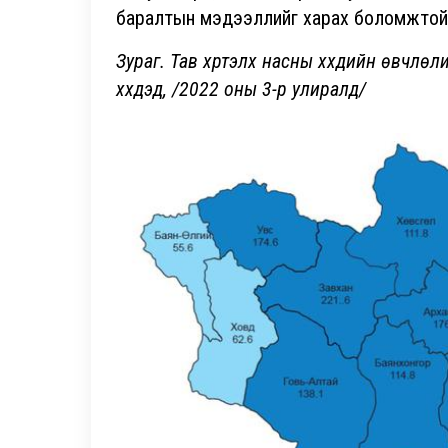
баралтын мэдээллийг харах боломжтой
Зураг. Тав хүртэлх насны хүүхдийн өвчлө
хүүхдэд, /2022 оны 3-р улиралд/