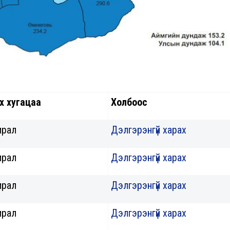
х хугацаа
Холбоос
ирал
Дэлгэрэнгүй харах
ирал
Дэлгэрэнгүй харах
ирал
Дэлгэрэнгүй харах
ирал
Дэлгэрэнгүй харах