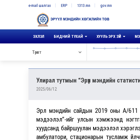
e-mail шалгах
ERP
1313.mn
gov.mn
ЭХЛЭЛ
БИДНИЙ ТУХАЙ
ХУУЛЬ ЭРХ ЗҮЙ
МЭ
Улирал тутмын “Эрүүл мэндийн статист
2025/06/12
Эрүүл мэндийн сайдын 2019 оны А/611 
мэдээлэл”-ийг улсын хэмжээнд нэгтг
хуудсанд байршуулан мэдээлэл хэрэглэгчд
амбулатори, стационарын тусламж үйлчи