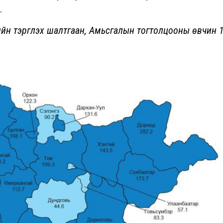
.
лийн тэргүүлэх шалтгаан, Амьсгалын тогтолцооны өвчин 