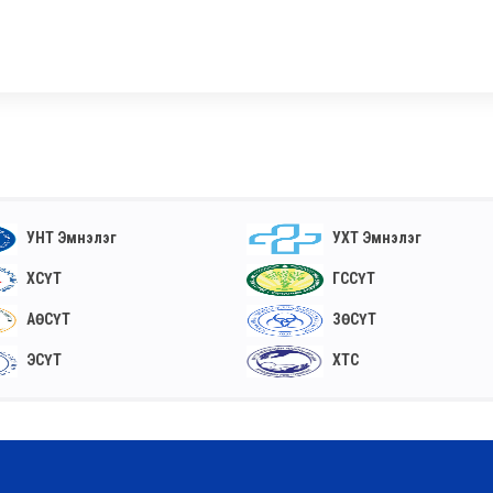
УНТ Эмнэлэг
УХТ Эмнэлэг
ХСҮТ
ГССҮТ
АӨСҮТ
ЗӨСҮТ
ЭСҮТ
ХТС