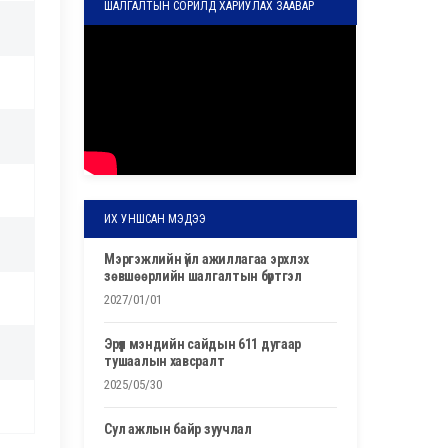
ШАЛГАЛТЫН СОРИЛД ХАРИУЛАХ ЗААВАР
ИХ УНШСАН МЭДЭЭ
мэргэжлийн үйл ажиллагаа эрхлэх
зөвшөөрлийн шалгалтын бүртгэл
2027/01/01
эрүүл мэндийн сайдын 611 дугаар
тушаалын хавсралт
2025/05/30
сул ажлын байр зуучлал