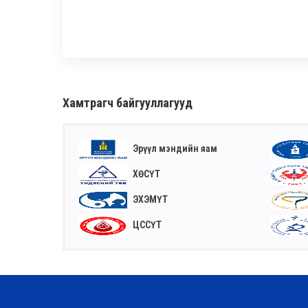
Хамтрагч байгууллагууд
Эрүүл мэндийн яам
ХӨСҮТ
ЭХЭМҮТ
ЦССҮТ