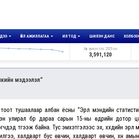
ДЭЭ
ҮЙЛ АЖИЛЛАГАА
ИЛ ТОД
ШИЛЭН ДАНС
ХОЛБОО
Хүн амын тоо 2025 он
3,591,120
икийн мэдээлэл”
тоот тушаалаар албан ёсны “Эрүүл мэндийн статисти
эн улирал бүр дараа сарын 15-ны өдрийн дотор ц
эд түгээж байна. Тус эмхэтгэлээс эх, хүүхдийн эрүүл 
лгээ, халдварт бус өвчин, халдварт өвчин, хүн амын