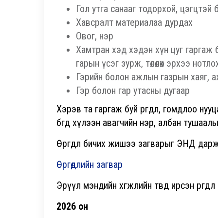
Гол утга санааг тодорхой, цэгцтэй 
Хавсралт материалаа дурдах
Овог, нэр
Хамтран хэд хэдэн хүн цуг гаргаж бу
гарын үсэг зурж, төлөөлөх эрхээ нот
Гэрийн болон ажлын газрын хаяг, а
Гэр болон гар утасны дугаар
Хэрэв та гаргаж буй өргөдөл, гомдлоо нуу
бөгөөд хүлээн авагчийн нэр, албан тушаа
Өргөдөл бичих жишээ загварыг ЭНД дарж
Өргөдлийн загвар
Эрүүл мэндийн хөгжлийн төвд ирсэн өргө
2026 он