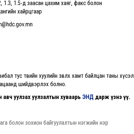
2, 1.3, 1.5-д заасан цахим хаяг, факс болон
ангийн хайрцгаар
in@hdc.gov.mn
ибал тус төвийн хуулийн зөвлөх хамт байлцан таны хүсэл
угацаанд шийдвэрлэх болно.
н авч уулзах уулзалтын хуваарь
ЭНД
дарж үзнэ үү.
ллага болон зохион байгуулалтын нэгжийн нэр