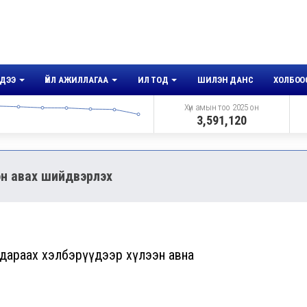
ДЭЭ
ҮЙЛ АЖИЛЛАГАА
ИЛ ТОД
ШИЛЭН ДАНС
ХОЛБОО
Хүн амын тоо 2025 он
3,591,120
ээн авах шийдвэрлэх
ийг дараах хэлбэрүүдээр хүлээн авна