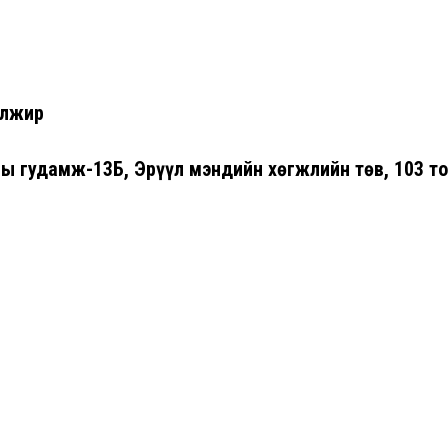
алжир
ны гудамж-13Б, Эрүүл мэндийн хөгжлийн төв, 103 т