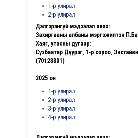
1-р улирал
2-р улирал
Дэлгэрэнгүй мэдээлэл авах:
Захиргааны албаны мэргэжилтэн П.Б
Хаяг, утасны дугаар:
Сүхбаатар Дүүрэг, 1-р хороо, Энхтайв
(70128801)
2025 он
1-р улирал
2-р улирал
3-р улирал
4-р улирал
Дэлгэрэнгүй мэдээлэл авах: