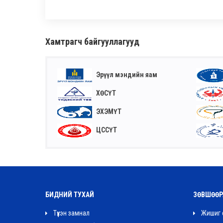
Хамтрагч байгууллагууд
Эрүүл мэндийн яам
ХӨСҮТ
ЭХЭМҮТ
ЦССҮТ
БИДНИЙ ТУХАЙ
ЗӨВШӨӨР
Түүхэн замнал
Жишиг 