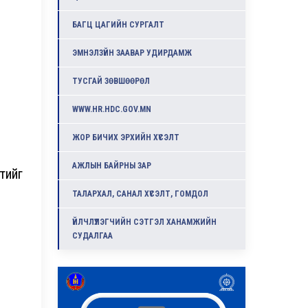
БАГЦ ЦАГИЙН СУРГАЛТ
ЭМНЭЛЗҮЙН ЗААВАР УДИРДАМЖ
ТУСГАЙ ЗӨВШӨӨРӨЛ
WWW.HR.HDC.GOV.MN
ЖОР БИЧИХ ЭРХИЙН ХҮСЭЛТ
АЖЛЫН БАЙРНЫ ЗАР
тийг
ТАЛАРХАЛ, САНАЛ ХҮСЭЛТ, ГОМДОЛ
ҮЙЛЧЛҮҮЛЭГЧИЙН СЭТГЭЛ ХАНАМЖИЙН
СУДАЛГАА