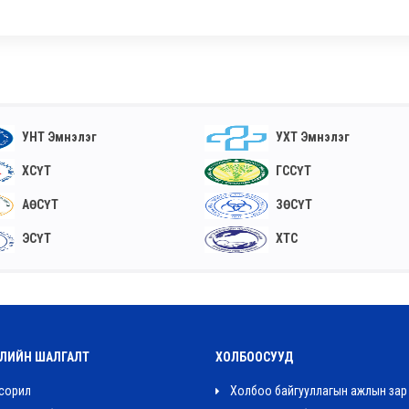
УНТ Эмнэлэг
УХТ Эмнэлэг
ХСҮТ
ГССҮТ
АӨСҮТ
ЗӨСҮТ
ЭСҮТ
ХТС
ЛИЙН ШАЛГАЛТ
ХОЛБООСУУД
сорил
Холбоо байгууллагын ажлын зар