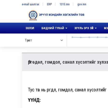
e-mail шалгах
ERP
1313.mn
gov.mn
ЭХЛЭЛ
БИДНИЙ ТУХАЙ
ХУУЛЬ ЭРХ ЗҮЙ
МЭ
Өргөдөл, гомдол, санал хүсэлтийг хүл
Тус төв нь өргөдөл, гомдол, санал хүсэлт
ҮҮНД: