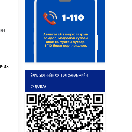
өгч
ичих
ҮЙЛЧЛҮҮЛЭГЧИЙН СЭТГЭЛ ХАНАМЖИЙН
СУДАЛГАА