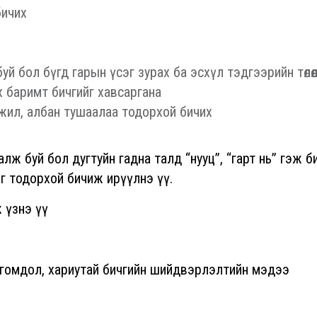
бичих
й бол бүгд гарын үсэг зурах ба эсхүл тэдгээрийн төлөөл
лох баримт бичгийг хавсаргана
жил, албан тушаалаа тодорхой бичих
цалж буй бол дугтуйн гадна талд “нууц”, “гарт нь” гэж б
лыг тодорхой бичиж ирүүлнэ үү.
 үзнэ үү
дөл гомдол, хариутай бичгийн шийдвэрлэлтийн мэдээ