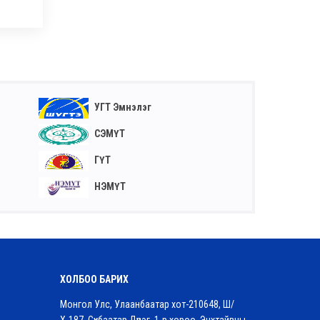
УГТ Эмнэлэг
СЭМҮТ
ГҮТ
НЭМҮТ
ХОЛБОО БАРИХ
Монгол Улс, Улаанбаатар хот-210648, Ш/