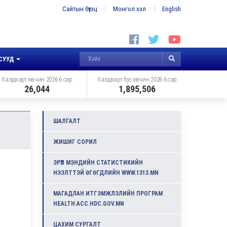
Сайтын бүтэц
Монгол хэл
English
СУУД
Халдварт өвчин 2026.6 сар
Халдварт бус өвчин 2026.6 сар
26,044
1,895,506
ШАЛГАЛТ
ЖИШИГ СОРИЛ
ЭРҮҮЛ МЭНДИЙН СТАТИСТИКИЙН
НЭЭЛТТЭЙ ӨГӨГДЛИЙН WWW.1313.MN
МАГАДЛАН ИТГЭМЖЛЭЛИЙН ПРОГРАМ
HEALTH.ACC.HDC.GOV.MN
ЦАХИМ СУРГАЛТ