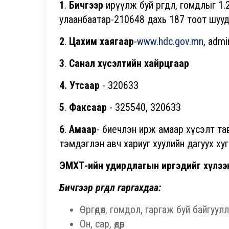
1
.
Бичгээр
ирүүлж буй өргөдөл, гомдлыг 1.
улаанбаатар-210648 дахь 187 тоот шууд
2
.
Цахим хаягаар
-
www.hdc.gov.mn
, adm
3
.
Санал хүсэлтийн хайрцгаар
4. Утсаар
- 320633
5
.
Факсаар
- 325540, 320633
6
.
Амаар
- биечлэн ирж амаар хүсэлт тав
тэмдэглэн авч хариуг хуулийн дагуух х
ЭМХТ-ийн удирдлагын иргэдийг хүлээ
Бичгээр өргөдөл гаргахдаа:
Өргөдөл, гомдол, гаргаж буй байгуу
Он, сар, өдөр