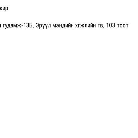
жир
 гудамж-13Б, Эрүүл мэндийн хөгжлийн төв, 103 тоот