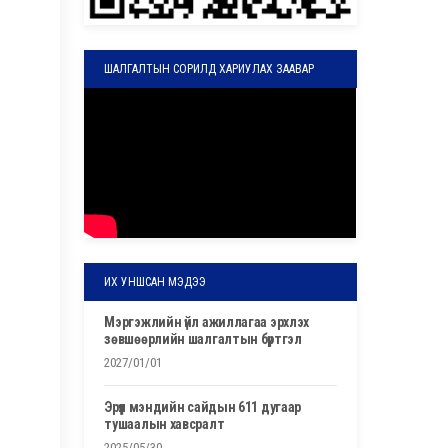
ШАЛГАЛТЫН СОРИЛД ХАРИУЛАХ ЗААВАР
ИХ УНШСАН МЭДЭЭ
мэргэжлийн үйл ажиллагаа эрхлэх
зөвшөөрлийн шалгалтын бүртгэл
2027/01/01
эрүүл мэндийн сайдын 611 дугаар
тушаалын хавсралт
2025/05/30