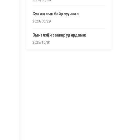
сул ажлын байр зуучлал
2023/08/29
эмнэлзүйн заавар удирдамж
2025/10/01