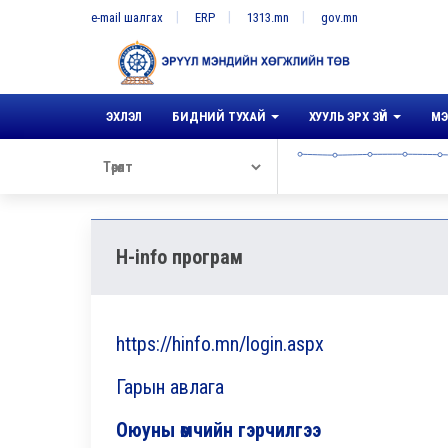
e-mail шалгах
ERP
1313.mn
gov.mn
ЭХЛЭЛ
БИДНИЙ ТУХАЙ
ХУУЛЬ ЭРХ ЗҮЙ
МЭ
H-info програм
https://hinfo.mn/login.aspx
Гарын авлага
Оюуны өмчийн гэрчилгээ