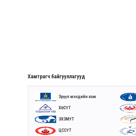
Хамтрагч байгууллагууд
Эрүүл мэндийн яам
ХӨСҮТ
ЭХЭМҮТ
ЦССҮТ