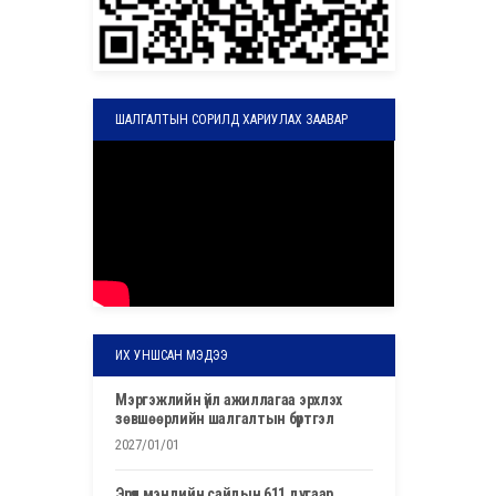
ШАЛГАЛТЫН СОРИЛД ХАРИУЛАХ ЗААВАР
ИХ УНШСАН МЭДЭЭ
мэргэжлийн үйл ажиллагаа эрхлэх
зөвшөөрлийн шалгалтын бүртгэл
2027/01/01
эрүүл мэндийн сайдын 611 дугаар