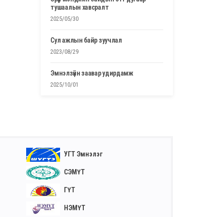
тушаалын хавсралт
2025/05/30
сул ажлын байр зуучлал
2023/08/29
эмнэлзүйн заавар удирдамж
2025/10/01
УГТ Эмнэлэг
СЭМҮТ
ГҮТ
НЭМҮТ