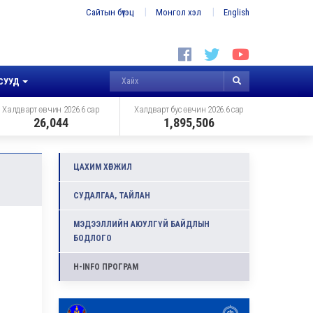
Сайтын бүтэц
Монгол хэл
English
СУУД
Халдварт өвчин 2026.6 сар
Халдварт бус өвчин 2026.6 сар
26,044
1,895,506
ЦАХИМ ХӨГЖИЛ
СУДАЛГАА, ТАЙЛАН
МЭДЭЭЛЛИЙН АЮУЛГҮЙ БАЙДЛЫН
БОДЛОГО
H-INFO ПРОГРАМ