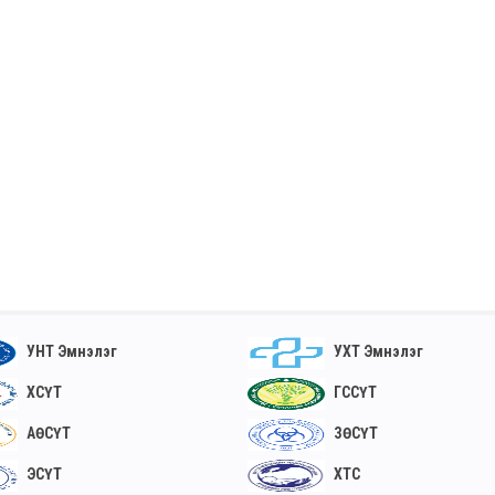
УНТ Эмнэлэг
УХТ Эмнэлэг
ХСҮТ
ГССҮТ
АӨСҮТ
ЗӨСҮТ
ЭСҮТ
ХТС