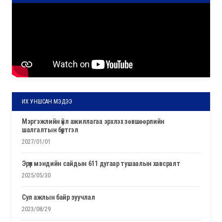
ИХ УНШСАН МЭДЭЭ
мэргэжлийн үйл ажиллагаа эрхлэх зөвшөөрлийн
шалгалтын бүртгэл
2027/01/01
эрүүл мэндийн сайдын 611 дугаар тушаалын хавсралт
2025/05/30
сул ажлын байр зуучлал
2023/08/29