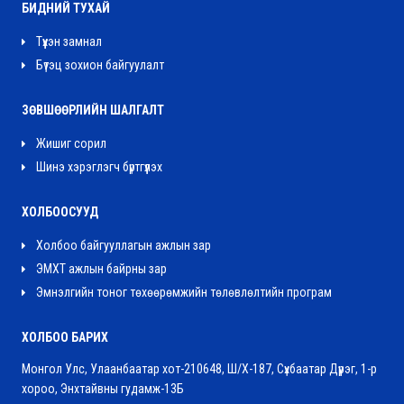
БИДНИЙ ТУХАЙ
Түүхэн замнал
Бүтэц зохион байгуулалт
ЗӨВШӨӨРЛИЙН ШАЛГАЛТ
Жишиг сорил
Шинэ хэрэглэгч бүртгүүлэх
ХОЛБООСУУД
Холбоо байгууллагын ажлын зар
ЭМХТ ажлын байрны зар
Эмнэлгийн тоног төхөөрөмжийн төлөвлөлтийн програм
ХОЛБОО БАРИХ
Монгол Улс, Улаанбаатар хот-210648, Ш/Х-187, Сүхбаатар Дүүрэг, 1-р
хороо, Энхтайвны гудамж-13Б