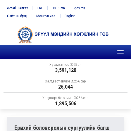
e-mail шалгах
ERP
1313.mn
gov.mn
Сайтын бүтэц
Монгол хэл
English
Toggl
naviga
Хүн амын тоо 2025 он
3,591,120
Халдварт өвчин 2026.6 сар
26,044
Халдварт бус өвчин 2026.6 сар
1,895,506
Ерөнхий боловсролын сургуулийн багш