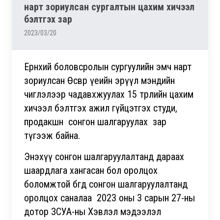
нарт зориулсан сургалтын цахим хичээл
бэлтгэх зар
2023/03/20
Ерөнхий боловсролын сургуулийн эмч нарт
зориулсан Өсвөр үеийн эрүүл мэндийн
чиглэлээр чадавхжуулах 15 төрлийн цахим
хичээл бэлтгэх ажил гүйцэтгэх студи,
продакшн сонгон шалгаруулах зар
түгээж байна.
Энэхүү сонгон шалгаруулалтанд дараах
шаардлага хангасан бол оролцох
боломжтой бөгөөд сонгон шалгаруулалтанд
оролцох саналаа 2023 оны 3 сарын 27-ны
дотор ЗСУА-ны Хэвлэл мэдээлэл