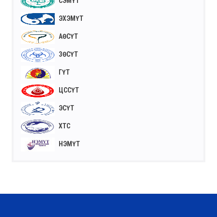
СЭМҮТ
ЭХЭМҮТ
АӨСҮТ
ЗӨСҮТ
ГҮТ
ЦССҮТ
ЭСҮТ
ХТС
НЭМҮТ