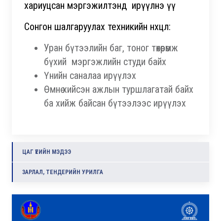
хариуцсан мэргэжилтэнд ирүүлнэ үү
Сонгон шалгаруулах техникийн нөхцөл:
Уран бүтээлийн баг, тоног төхөөрөмж
бүхий мэргэжлийн студи байх
Үнийн саналаа ирүүлэх
Өмнө хийсэн ажлын туршлагатай байх
ба хийж байсан бүтээлээс ирүүлэх
ЦАГ ҮЕИЙН МЭДЭЭ
ЗАРЛАЛ, ТЕНДЕРИЙН УРИЛГА