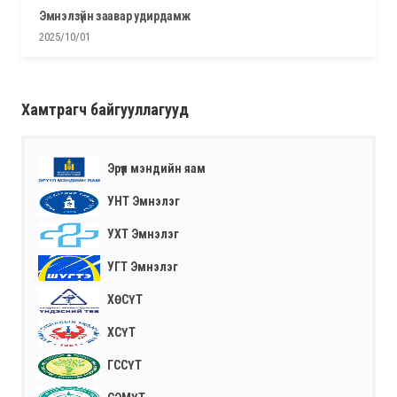
эмнэлзүйн заавар удирдамж
2025/10/01
Хамтрагч байгууллагууд
Эрүүл мэндийн яам
УНТ Эмнэлэг
УХТ Эмнэлэг
УГТ Эмнэлэг
ХӨСҮТ
ХСҮТ
ГССҮТ