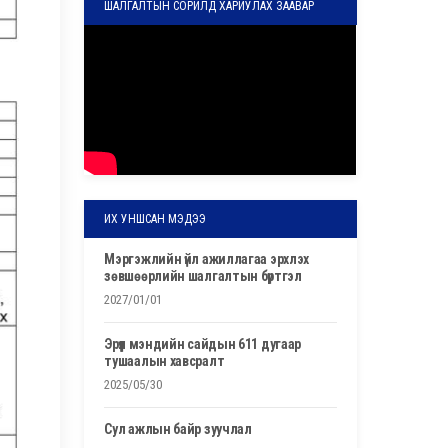
ШАЛГАЛТЫН СОРИЛД ХАРИУЛАХ ЗААВАР
ИХ УНШСАН МЭДЭЭ
мэргэжлийн үйл ажиллагаа эрхлэх
зөвшөөрлийн шалгалтын бүртгэл
2027/01/01
эрүүл мэндийн сайдын 611 дугаар
тушаалын хавсралт
2025/05/30
сул ажлын байр зуучлал