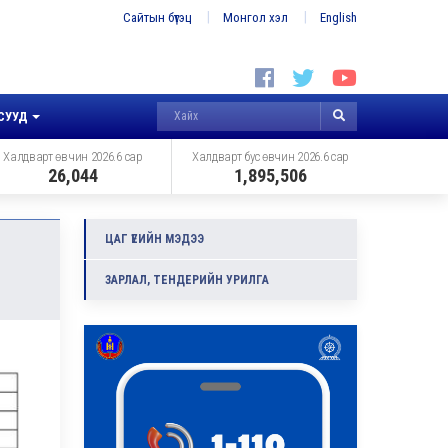
Сайтын бүтэц
Монгол хэл
English
СУУД
Халдварт өвчин 2026.6 сар
Халдварт бус өвчин 2026.6 сар
26,044
1,895,506
ЦАГ ҮЕИЙН МЭДЭЭ
ЗАРЛАЛ, ТЕНДЕРИЙН УРИЛГА