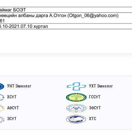
УНТ Эмнэлэг
УХТ Эмнэлэг
ХСҮТ
ГССҮТ
АӨСҮТ
ЗӨСҮТ
ЭСҮТ
ХТС