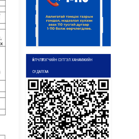
ҮЙЛЧЛҮҮЛЭГЧИЙН СЭТГЭЛ ХАНАМЖИЙН
СУДАЛГАА