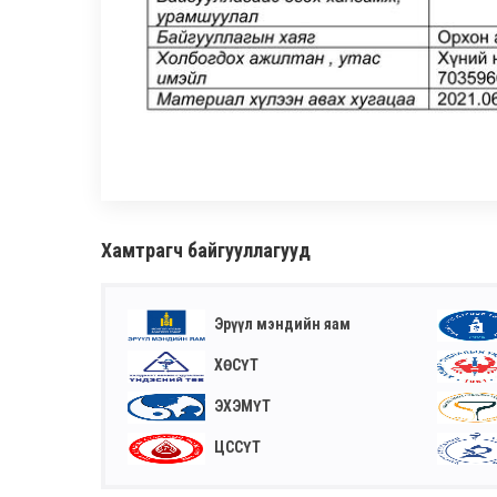
Хамтрагч байгууллагууд
Эрүүл мэндийн яам
ХӨСҮТ
ЭХЭМҮТ
ЦССҮТ