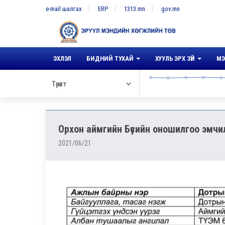
e-mail шалгах
ERP
1313.mn
gov.mn
ЭХЛЭЛ
БИДНИЙ ТУХАЙ
ХУУЛЬ ЭРХ ЗҮЙ
МЭ
Орхон аймгийн Бүсийн оношилгоо эмчи
2021/06/21