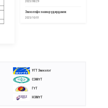
2023/08/29
эмнэлзүйн заавар удирдамж
2025/10/01
УГТ Эмнэлэг
СЭМҮТ
ГҮТ
НЭМҮТ