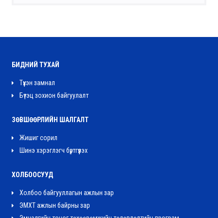
БИДНИЙ ТУХАЙ
Түүхэн замнал
Бүтэц зохион байгуулалт
ЗӨВШӨӨРЛИЙН ШАЛГАЛТ
Жишиг сорил
Шинэ хэрэглэгч бүртгүүлэх
ХОЛБООСУУД
Холбоо байгууллагын ажлын зар
ЭМХТ ажлын байрны зар