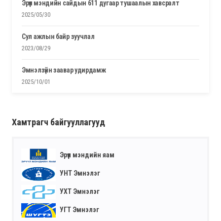
эрүүл мэндийн сайдын 611 дугаар тушаалын хавсралт
2025/05/30
сул ажлын байр зуучлал
2023/08/29
эмнэлзүйн заавар удирдамж
2025/10/01
Хамтрагч байгууллагууд
Эрүүл мэндийн яам
УНТ Эмнэлэг
УХТ Эмнэлэг
УГТ Эмнэлэг