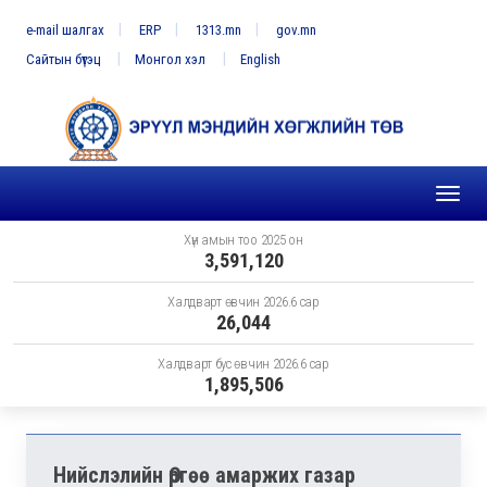
e-mail шалгах
ERP
1313.mn
gov.mn
Сайтын бүтэц
Монгол хэл
English
Toggl
naviga
Хүн амын тоо 2025 он
3,591,120
Халдварт өвчин 2026.6 сар
26,044
Халдварт бус өвчин 2026.6 сар
1,895,506
Нийслэлийн Өргөө амаржих газар