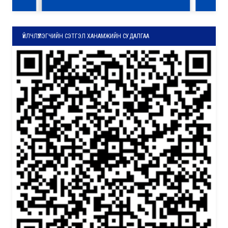
ҮЙЛЧЛҮҮЛЭГЧИЙН СЭТГЭЛ ХАНАМЖИЙН СУДАЛГАА