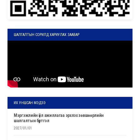
ШАЛГАЛТЫН СОРИЛД ХАРИУЛАХ ЗААВАР
ИХ УНШСАН МЭДЭЭ
мэргэжлийн үйл ажиллагаа эрхлэх зөвшөөрлийн
шалгалтын бүртгэл
2027/01/01