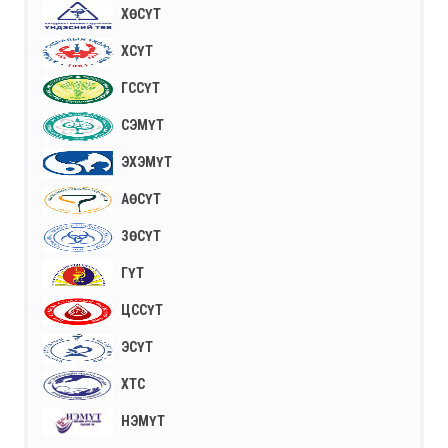
ХӨСҮТ
ХСҮТ
ГССҮТ
СЭМҮТ
ЭХЭМҮТ
АӨСҮТ
ЗӨСҮТ
ГҮТ
ЦССҮТ
ЭСҮТ
ХТС
НЭМҮТ