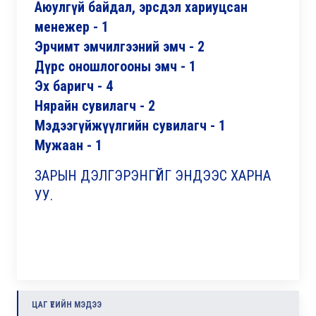
Аюулгүй байдал, эрсдэл хариуцсан
менежер - 1
Эрчимт эмчилгээний эмч - 2
Дүрс оношлогооны эмч - 1
Эх баригч - 4
Нярайн сувилагч - 2
Мэдээгүйжүүлгийн сувилагч - 1
Мужаан - 1
ЗАРЫН ДЭЛГЭРЭНГҮЙГ ЭНДЭЭС ХАРНА
УУ.
ЦАГ ҮЕИЙН МЭДЭЭ