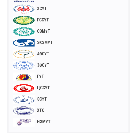
ХСҮТ
ГССҮТ
СЭМҮТ
ЭХЭМҮТ
АӨСҮТ
ЗӨСҮТ
ГҮТ
ЦССҮТ
ЭСҮТ
ХТС
НЭМҮТ