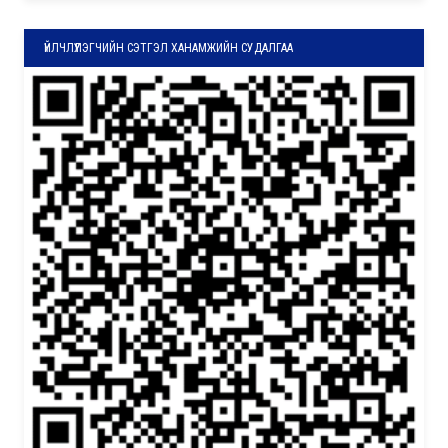
ҮЙЛЧЛҮҮЛЭГЧИЙН СЭТГЭЛ ХАНАМЖИЙН СУДАЛГАА