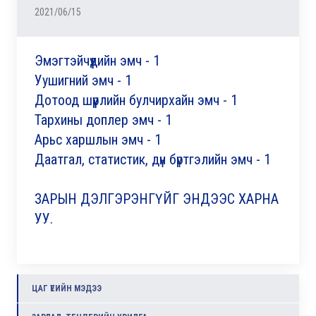
2021/06/15
Эмэгтэйчүүдийн эмч - 1
Уушигний эмч - 1
Дотоод шүүрлийн булчирхайн эмч - 1
Тархины доплер эмч - 1
Арьс харшлын эмч - 1
Даатгал, статистик, дүн бүртгэлийн эмч
- 1
ЗАРЫН ДЭЛГЭРЭНГҮЙГ ЭНДЭЭС ХАРНА
УУ.
ЦАГ ҮЕИЙН МЭДЭЭ