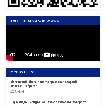
ШАЛГАЛТЫН СОРИЛД ХАРИУЛАХ ЗААВАР
ИХ УНШСАН МЭДЭЭ
мэргэжлийн үйл ажиллагаа эрхлэх зөвшөөрлийн
шалгалтын бүртгэл
2027/01/01
эрүүл мэндийн сайдын 611 дугаар тушаалын хавсралт