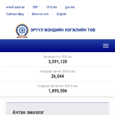
e-mail шалгах
ERP
1313.mn
gov.mn
Сайтын бүтэц
Монгол хэл
English
Toggl
naviga
Хүн амын тоо 2025 он
3,591,120
Халдварт өвчин 2026.6 сар
26,044
Халдварт бус өвчин 2026.6 сар
1,895,506
Ачтан эмнэлэг