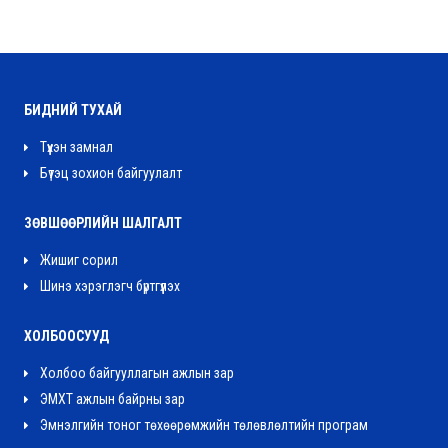
БИДНИЙ ТУХАЙ
Түүхэн замнал
Бүтэц зохион байгуулалт
ЗӨВШӨӨРЛИЙН ШАЛГАЛТ
Жишиг сорил
Шинэ хэрэглэгч бүртгүүлэх
ХОЛБООСУУД
Холбоо байгууллагын ажлын зар
ЭМХТ ажлын байрны зар
Эмнэлгийн тоног төхөөрөмжийн төлөвлөлтийн програм