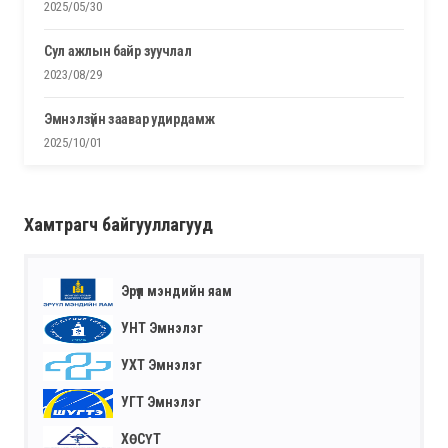
2025/05/30
сул ажлын байр зуучлал
2023/08/29
эмнэлзүйн заавар удирдамж
2025/10/01
Хамтрагч байгууллагууд
Эрүүл мэндийн яам
УНТ Эмнэлэг
УХТ Эмнэлэг
УГТ Эмнэлэг
ХӨСҮТ