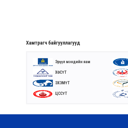
Хамтрагч байгууллагууд
Эрүүл мэндийн яам
ХӨСҮТ
ЭХЭМҮТ
ЦССҮТ