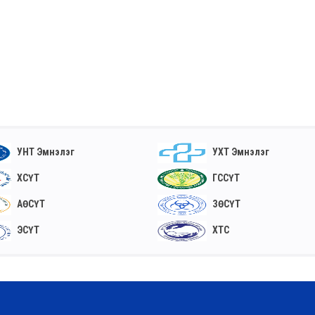
УНТ Эмнэлэг
УХТ Эмнэлэг
ХСҮТ
ГССҮТ
АӨСҮТ
ЗӨСҮТ
ЭСҮТ
ХТС