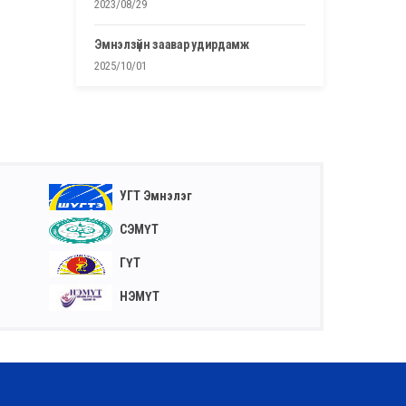
2023/08/29
эмнэлзүйн заавар удирдамж
2025/10/01
УГТ Эмнэлэг
СЭМҮТ
ГҮТ
НЭМҮТ