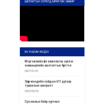
ШАЛГАЛТЫН СОРИЛД ХАРИУЛАХ ЗААВАР
ИХ УНШСАН МЭДЭЭ
мэргэжлийн үйл ажиллагаа эрхлэх
зөвшөөрлийн шалгалтын бүртгэл
2027/01/01
эрүүл мэндийн сайдын 611 дугаар
тушаалын хавсралт
2025/05/30
сул ажлын байр зуучлал