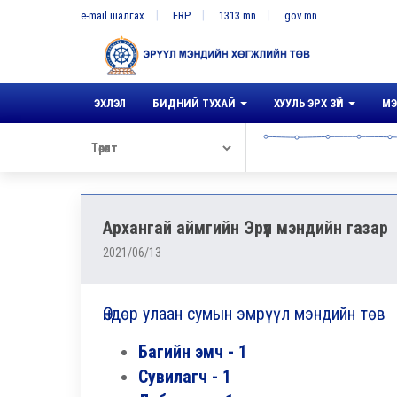
e-mail шалгах
ERP
1313.mn
gov.mn
ЭХЛЭЛ
БИДНИЙ ТУХАЙ
ХУУЛЬ ЭРХ ЗҮЙ
МЭ
Архангай аймгийн Эрүүл мэндийн газар
2021/06/13
Өндөр улаан сумын эмрүүл мэндийн төв
Багийн эмч - 1
Сувилагч - 1