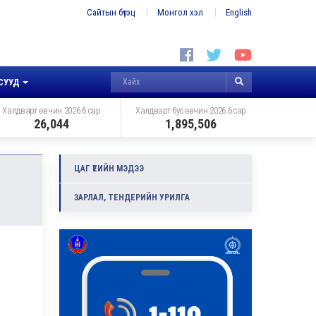
Сайтын бүтэц
Монгол хэл
English
СУУД
Халдварт өвчин 2026.6 сар
Халдварт бус өвчин 2026.6 сар
26,044
1,895,506
ЦАГ ҮЕИЙН МЭДЭЭ
ЗАРЛАЛ, ТЕНДЕРИЙН УРИЛГА