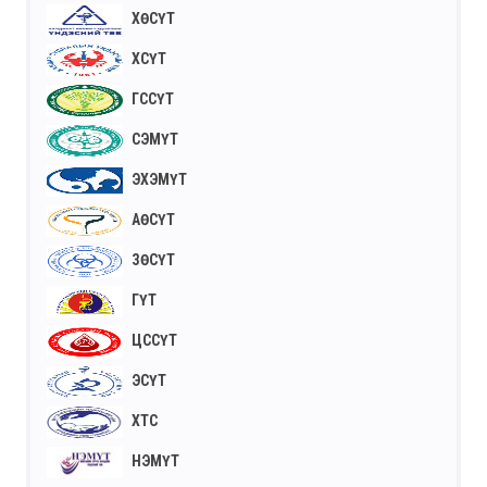
ХӨСҮТ
ХСҮТ
ГССҮТ
СЭМҮТ
ЭХЭМҮТ
АӨСҮТ
ЗӨСҮТ
ГҮТ
ЦССҮТ
ЭСҮТ
ХТС
НЭМҮТ