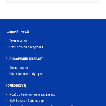
БИДНИЙ ТУХАЙ
Түүхэн замнал
Бүтэц зохион байгуулалт
ЗӨВШӨӨРЛИЙН ШАЛГАЛТ
Жишиг сорил
Шинэ хэрэглэгч бүртгүүлэх
ХОЛБООСУУД
Холбоо байгууллагын ажлын зар
ЭМХТ ажлын байрны зар