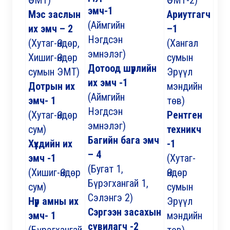
ӨЭМТ)
ӨЭМТ-2)
эмч-1
Мэс заслын
Ариутгагч
(Аймгийн
их эмч – 2
–1
Нэгдсэн
(Хутаг-Өндөр,
(Хангал
эмнэлэг)
Хишиг-Өндөр
сумын
Дотоод шүүрлийн
сумын ЭМТ)
Эрүүл
их эмч -1
Дотрын их
мэндийн
(Аймгийн
эмч- 1
төв)
Нэгдсэн
(Хутаг-Өндөр
Рентген
эмнэлэг)
сум)
техникч
Багийн бага эмч
Хүүхдийн их
-1
– 4
эмч -1
(Хутаг-
(Бугат 1,
(Хишиг-Өндөр
Өндөр
Бүрэгхангай 1,
сум)
сумын
Сэлэнгэ 2)
Нүүр амны их
Эрүүл
Сэргээн засахын
эмч- 1
мэндийн
сувилагч -2