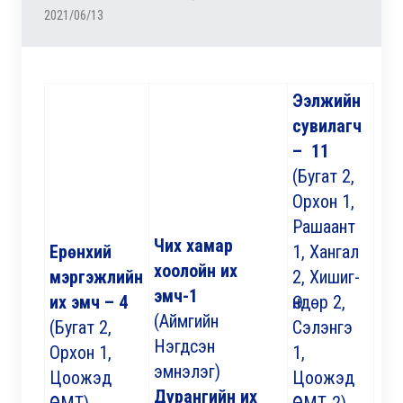
2021/06/13
Ээлжийн
сувилагч
– 11
(Бугат 2,
Орхон 1,
Рашаант
Чих хамар
Ерөнхий
1, Хангал
хоолойн их
мэргэжлийн
2, Хишиг-
эмч-1
их эмч – 4
Өндөр 2,
(Аймгийн
(Бугат 2,
Сэлэнгэ
Нэгдсэн
Орхон 1,
1,
эмнэлэг)
Цоожэд
Цоожэд
Дурангийн их