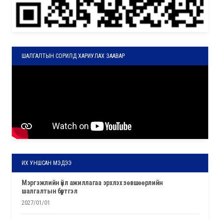
ШАЛГАЛТЫН СОРИЛД ХАРИУЛАХ ЗААВАР
ИХ УНШСАН МЭДЭЭ
мэргэжлийн үйл ажиллагаа эрхлэх зөвшөөрлийн
шалгалтын бүртгэл
2027/01/01