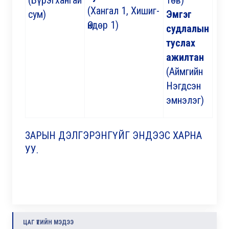
(Бүрэгхангай
төв)
(Хангал 1, Хишиг-
сум)
Эмгэг
Өндөр 1)
судлалын
туслах
ажилтан
(Аймгийн
Нэгдсэн
эмнэлэг)
ЗАРЫН ДЭЛГЭРЭНГҮЙГ ЭНДЭЭС ХАРНА
УУ.
ЦАГ ҮЕИЙН МЭДЭЭ