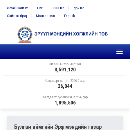
e-mail шалгах
ERP
1313.mn
gov.mn
Сайтын бүтэц
Монгол хэл
English
Toggl
naviga
Хүн амын тоо 2025 он
3,591,120
Халдварт өвчин 2026.6 сар
26,044
Халдварт бус өвчин 2026.6 сар
1,895,506
Булган аймгийн Эрүүл мэндийн газар