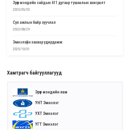
эрүүл мэндийн сайдын 611 дугаар тушаалын хавсралт
2025/05/30
сул ажлын байр зуучлал
2023/08/29
эмнэлзүйн заавар удирдамж
2025/10/01
Хамтрагч байгууллагууд
Эрүүл мэндийн яам
УНТ Эмнэлэг
УХТ Эмнэлэг
УГТ Эмнэлэг