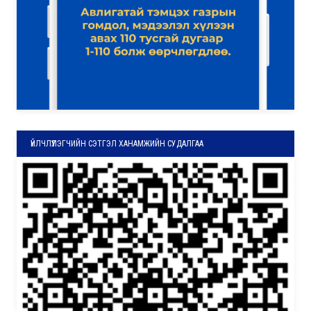
ҮЙЛЧЛҮҮЛЭГЧИЙН СЭТГЭЛ ХАНАМЖИЙН СУДАЛГАА