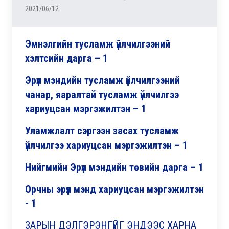
2021/06/12
Эмнэлгийн тусламж үйлчилгээний
хэлтсийн дарга
– 1
Эрүүл мэндийн тусламж үйлчилгээний
чанар, яаралтай тусламж үйлчилгээ
хариуцсан мэргэжилтэн
– 1
Уламжлалт сэргээн засах тусламж
үйлчилгээ хариуцсан мэргэжилтэн
– 1
Нийгмийн Эрүүл мэндийн төвийн дарга
– 1
Орчны эрүүл мэнд хариуцсан мэргэжилтэн
- 1
ЗАРЫН ДЭЛГЭРЭНГҮЙГ ЭНДЭЭС ХАРНА