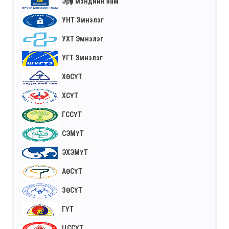
Эрүүл мэндийн яам
УНТ Эмнэлэг
УХТ Эмнэлэг
УГТ Эмнэлэг
ХӨСҮТ
ХСҮТ
ГССҮТ
СЭМҮТ
ЭХЭМҮТ
АӨСҮТ
ЗӨСҮТ
ГҮТ
ЦССҮТ