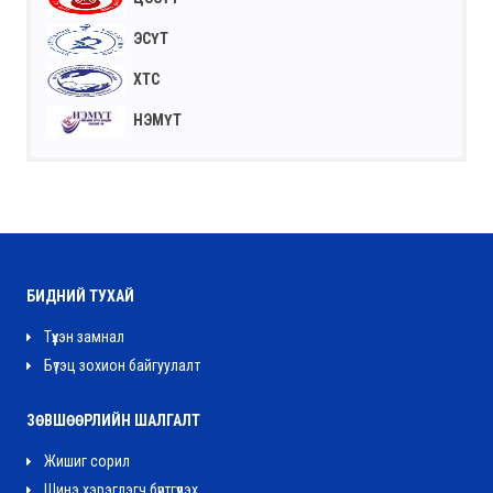
ЭСҮТ
ХТС
НЭМҮТ
БИДНИЙ ТУХАЙ
Түүхэн замнал
Бүтэц зохион байгуулалт
ЗӨВШӨӨРЛИЙН ШАЛГАЛТ
Жишиг сорил
Шинэ хэрэглэгч бүртгүүлэх