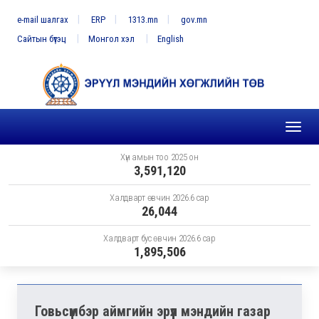
e-mail шалгах
ERP
1313.mn
gov.mn
Сайтын бүтэц
Монгол хэл
English
Toggl
naviga
Хүн амын тоо 2025 он
3,591,120
Халдварт өвчин 2026.6 сар
26,044
Халдварт бус өвчин 2026.6 сар
1,895,506
Говьсүмбэр аймгийн эрүүл мэндийн газар