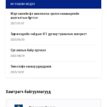
ИХ УНШСАН МЭДЭЭ
мэргэжлийн үйл ажиллагаа эрхлэх зөвшөөрлийн
шалгалтын бүртгэл
2027/01/01
эрүүл мэндийн сайдын 611 дугаар тушаалын хавсралт
2025/05/30
сул ажлын байр зуучлал
2023/08/29
эмнэлзүйн заавар удирдамж
2025/10/01
Хамтрагч байгууллагууд