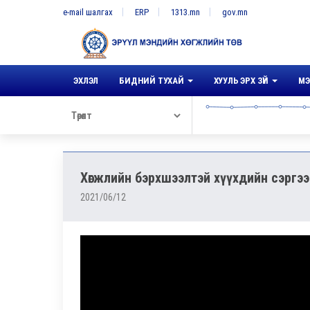
e-mail шалгах
ERP
1313.mn
gov.mn
ЭХЛЭЛ
БИДНИЙ ТУХАЙ
ХУУЛЬ ЭРХ ЗҮЙ
МЭ
Хөгжлийн бэрхшээлтэй хүүхдийн сэргээн
2021/06/12