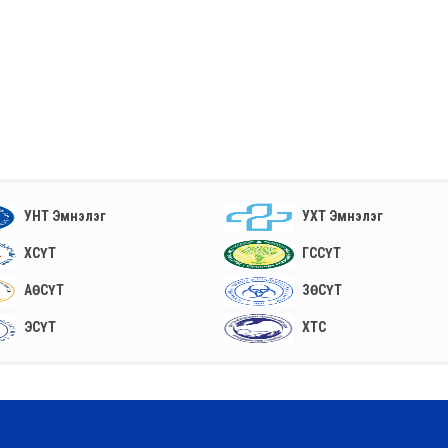
УНТ Эмнэлэг
УХТ Эмнэлэг
ХСҮТ
ГССҮТ
АӨСҮТ
ЗӨСҮТ
ЭСҮТ
ХТС