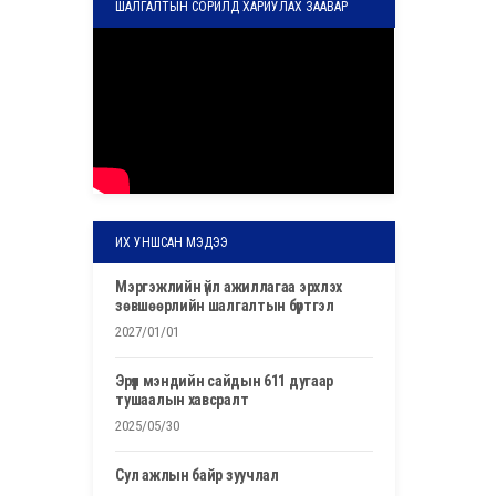
ШАЛГАЛТЫН СОРИЛД ХАРИУЛАХ ЗААВАР
ИХ УНШСАН МЭДЭЭ
мэргэжлийн үйл ажиллагаа эрхлэх
зөвшөөрлийн шалгалтын бүртгэл
2027/01/01
эрүүл мэндийн сайдын 611 дугаар
тушаалын хавсралт
2025/05/30
сул ажлын байр зуучлал