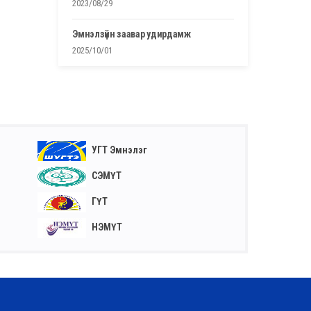
2023/08/29
эмнэлзүйн заавар удирдамж
2025/10/01
УГТ Эмнэлэг
СЭМҮТ
ГҮТ
НЭМҮТ