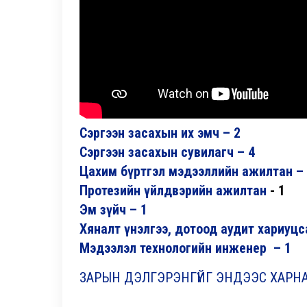
Сэргээн засахын их эмч – 2
Сэргээн засахын сувилагч – 4
Цахим бүртгэл мэдээллийн ажилтан –
Протезийн үйлдвэрийн ажилтан
- 1
Эм зүйч – 1
Хяналт үнэлгээ, дотоод аудит хариуц
Мэдээлэл технологийн инженер – 1
ЗАРЫН ДЭЛГЭРЭНГҮЙГ ЭНДЭЭС ХАРНА