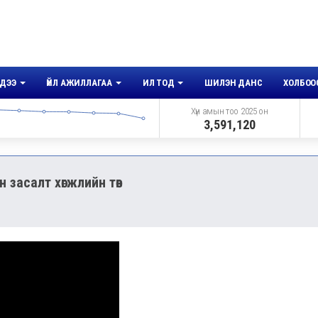
ДЭЭ
ҮЙЛ АЖИЛЛАГАА
ИЛ ТОД
ШИЛЭН ДАНС
ХОЛБОО
Хүн амын тоо 2025 он
3,591,120
 засалт хөгжлийн төв