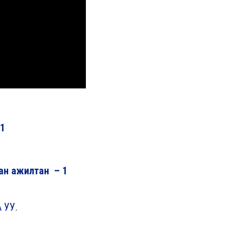
 1
сан ажилтан – 1
 УУ.