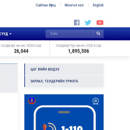
Сайтын бүтэц
Монгол хэл
English
СУУД
Халдварт өвчин 2026.6 сар
Халдварт бус өвчин 2026.6 сар
26,044
1,895,506
ЦАГ ҮЕИЙН МЭДЭЭ
ЗАРЛАЛ, ТЕНДЕРИЙН УРИЛГА