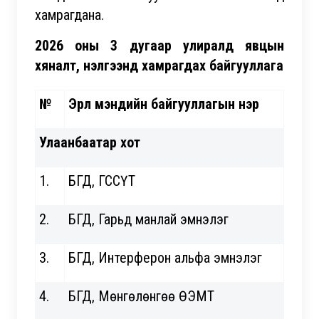
хамрагдана.
2026 оны 3 дугаар улиралд явцын
хяналт, үнэлгээнд
хамрагдах байгууллага
№
Эрүүл мэндийн байгууллагын нэр
Улаанбаатар хот
1.
БГД, ГССҮТ
2.
БГД, Гарьд манлай эмнэлэг
3.
БГД, Интерферон альфа эмнэлэг
4.
БГД, Мөнгөлөнгөө ӨЭМТ