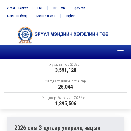
e-mail шалгах
ERP
1313.mn
gov.mn
Сайтын бүтэц
Монгол хэл
English
Toggl
naviga
Хүн амын тоо 2025 он
3,591,120
Халдварт өвчин 2026.6 сар
26,044
Халдварт бус өвчин 2026.6 сар
1,895,506
2026 оны 3 дугаар улиралд явцын