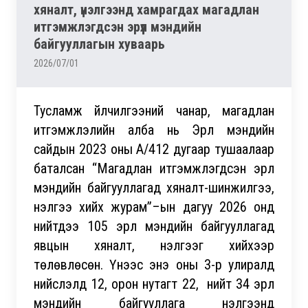
хяналт, үнэлгээнд хамрагдах магадлан
итгэмжлэгдсэн эрүүл мэндийн
байгууллагын хуваарь
2026/07/01
Тусламж үйлчилгээний чанар, магадлан
итгэмжлэлийн алба нь Эрүүл мэндийн
сайдын 2023 оны А/412 дугаар тушаалаар
баталсан “Магадлан итгэмжлэгдсэн эрүүл
мэндийн байгууллагад хяналт-шинжилгээ,
үнэлгээ хийх журам”–ын дагуу 2026 онд
нийтдээ 105 эрүүл мэндийн байгууллагад
явцын хяналт, үнэлгээг хийхээр
төлөвлөсөн. Үүнээс энэ оны 3-р улиралд
нийслэлд 12, орон нутагт 22, нийт 34 эрүүл
мэндийн байгууллага үнэлгээнд