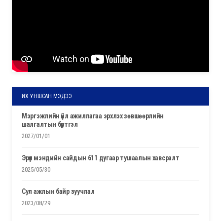
ИХ УНШСАН МЭДЭЭ
мэргэжлийн үйл ажиллагаа эрхлэх зөвшөөрлийн
шалгалтын бүртгэл
2027/01/01
эрүүл мэндийн сайдын 611 дугаар тушаалын хавсралт
2025/05/30
сул ажлын байр зуучлал
2023/08/29