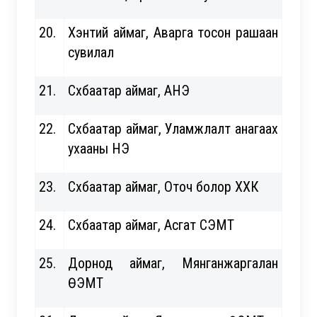
20.
Хэнтий аймаг, Аварга тосон рашаан
сувилал
21.
Сүхбаатар аймаг, АНЭ
22.
Сүхбаатар аймаг, Уламжлалт анагаах
ухааны НЭ
23.
Сүхбаатар аймаг, Оточ болор ХХК
24.
Сүхбаатар аймаг, Асгат СЭМТ
25.
Дорнод аймаг, Мянганжаргалан
ӨЭМТ