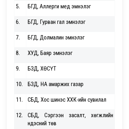
5.
БГД, Аллерги мед эмнэлэг
6.
БГД, Гурван гал эмнэлэг
7.
БГД, Долмалин эмнэлэг
8.
ХУД, Баяр эмнэлэг
9.
БЗД, ХӨСҮТ
10.
БЗД, НА амаржих газар
11.
СБД, Хос шинэс ХХК-ийн сувилал
12.
СБД, Сэргээн засалт, хөгжлийн
үндэсний төв