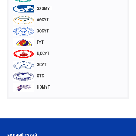
ЭХЭМҮТ
АӨСҮТ
ЗӨСҮТ
ГҮТ
ЦССҮТ
ЭСҮТ
ХТС
НЭМҮТ
БИДНИЙ ТУХАЙ