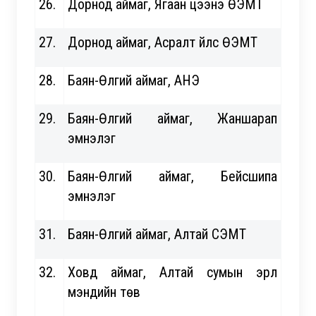
26.
Дорнод аймаг, Ягаан цээнэ ӨЭМТ
27.
Дорнод аймаг, Асралт үйлс ӨЭМТ
28.
Баян-Өлгий аймаг, АНЭ
29.
Баян-Өлгий аймаг, Жаншарап
эмнэлэг
30.
Баян-Өлгий аймаг, Бейсшипа
эмнэлэг
31.
Баян-Өлгий аймаг, Алтай СЭМТ
32.
Ховд аймаг, Алтай сумын эрүүл
мэндийн төв