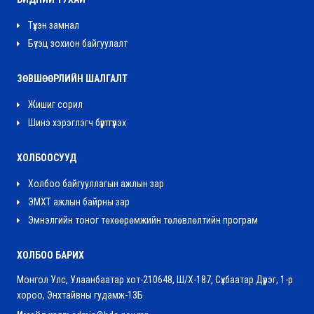
Түүхэн замнал
Бүтэц зохион байгуулалт
ЗӨВШӨӨРЛИЙН ШАЛГАЛТ
Жишиг сорил
Шинэ хэрэглэгч бүртгүүлэх
ХОЛБООСУУД
Холбоо байгууллагын ажлын зар
ЭМХТ ажлын байрны зар
Эмнэлгийн тоног төхөөрөмжийн төлөвлөлтийн програм
ХОЛБОО БАРИХ
Монгол Улс, Улаанбаатар хот-210648, Ш/Х-187, Сүхбаатар Дүүрэг, 1-р
хороо, Энхтайвны гудамж-13Б