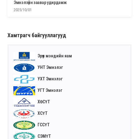
эмнэлзүйн заавар удирдамж
2025/10/01
Хамтрагч байгууллагууд
Эрүүл мэндийн яам
УНТ Эмнэлэг
УХТ Эмнэлэг
УГТ Эмнэлэг
ХӨСҮТ
ХСҮТ
ГССҮТ
СЭМҮТ