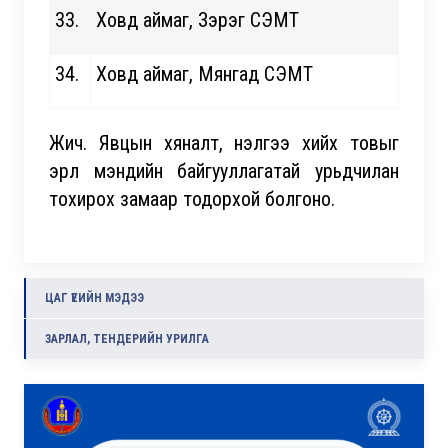
33.
Ховд аймаг, Зэрэг СЭМТ
34.
Ховд аймаг, Мянгад СЭМТ
Жич. Явцын хяналт, үнэлгээ хийх товыг
эрүүл мэндийн байгууллагатай урьдчилан
тохирох замаар тодорхой болгоно.
ЦАГ ҮЕИЙН МЭДЭЭ
ЗАРЛАЛ, ТЕНДЕРИЙН УРИЛГА