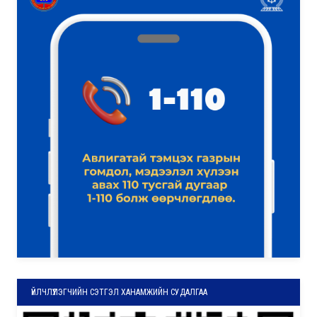
ҮЙЛЧЛҮҮЛЭГЧИЙН СЭТГЭЛ ХАНАМЖИЙН СУДАЛГАА