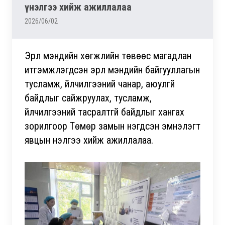
үнэлгээ хийж ажиллалаа
2026/06/02
Эрүүл мэндийн хөгжлийн төвөөс магадлан
итгэмжлэгдсэн эрүүл мэндийн байгууллагын
тусламж, үйлчилгээний чанар, аюулгүй
байдлыг сайжруулах, тусламж,
үйлчилгээний тасралтгүй байдлыг хангах
зорилгоор Төмөр замын нэгдсэн эмнэлэгт
явцын үнэлгээ хийж ажиллалаа.