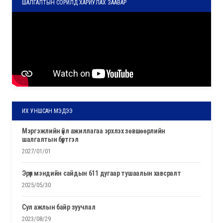
ШАЛГАЛТЫН СОРИЛД ХАРИУЛАХ ЗААВАР
ИХ УНШСАН МЭДЭЭ
мэргэжлийн үйл ажиллагаа эрхлэх зөвшөөрлийн
шалгалтын бүртгэл
2027/01/01
эрүүл мэндийн сайдын 611 дугаар тушаалын хавсралт
2025/05/30
сул ажлын байр зуучлал
2023/08/29