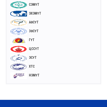
СЭМҮТ
ЭХЭМҮТ
АӨСҮТ
ЗӨСҮТ
ГҮТ
ЦССҮТ
ЭСҮТ
ХТС
НЭМҮТ