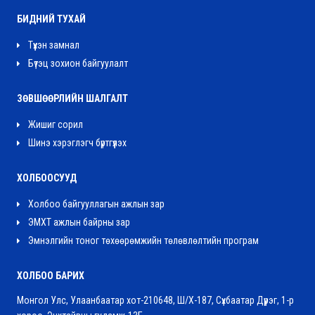
БИДНИЙ ТУХАЙ
Түүхэн замнал
Бүтэц зохион байгуулалт
ЗӨВШӨӨРЛИЙН ШАЛГАЛТ
Жишиг сорил
Шинэ хэрэглэгч бүртгүүлэх
ХОЛБООСУУД
Холбоо байгууллагын ажлын зар
ЭМХТ ажлын байрны зар
Эмнэлгийн тоног төхөөрөмжийн төлөвлөлтийн програм
ХОЛБОО БАРИХ
Монгол Улс, Улаанбаатар хот-210648, Ш/Х-187, Сүхбаатар Дүүрэг, 1-р