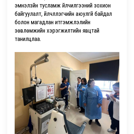
эмнэлзүйн тусламж үйлчилгээний зохион
байгуулалт, үйлчлүүлэгчийн аюулгүй байдал
болон магадлан итгэмжлэлийн
зөвлөмжийн хэрэгжилтийн явцтай
танилцлаа.