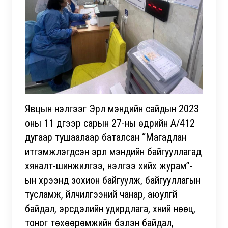
Явцын үнэлгээг Эрүүл мэндийн сайдын 2023
оны 11 дүгээр сарын 27-ны өдрийн А/412
дугаар тушаалаар баталсан “Магадлан
итгэмжлэгдсэн эрүүл мэндийн байгууллагад
хяналт-шинжилгээ, үнэлгээ хийх журам”-
ын хүрээнд зохион байгуулж, байгууллагын
тусламж, үйлчилгээний чанар, аюулгүй
байдал, эрсдэлийн удирдлага, хүний нөөц,
тоног төхөөрөмжийн бэлэн байдал,