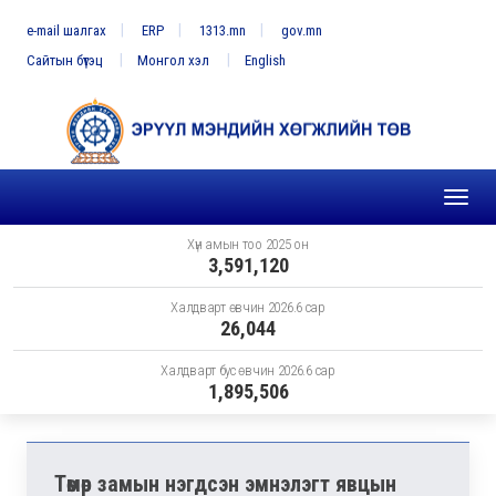
e-mail шалгах
ERP
1313.mn
gov.mn
Сайтын бүтэц
Монгол хэл
English
Toggl
naviga
Хүн амын тоо 2025 он
3,591,120
Халдварт өвчин 2026.6 сар
26,044
Халдварт бус өвчин 2026.6 сар
1,895,506
Төмөр замын нэгдсэн эмнэлэгт явцын