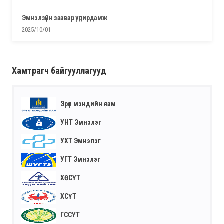
эмнэлзүйн заавар удирдамж
2025/10/01
Хамтрагч байгууллагууд
Эрүүл мэндийн яам
УНТ Эмнэлэг
УХТ Эмнэлэг
УГТ Эмнэлэг
ХӨСҮТ
ХСҮТ
ГССҮТ