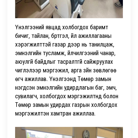
Үнэлгээний явцад холбогдох баримт
бичиг, тайлан, бүртгэл, үйл ажиллагааны
хэрэгжилттэй газар дээр нь танилцаж,
эмнэлгийн тусламж, үйлчилгээний чанар,
аюулгүй байдлыг тасралтгүй сайжруулах
чиглэлээр мэргэжил, арга зүйн зөвлөгөө
өгч ажиллав. Үнэлгээнд Төмөр замын
нэгдсэн эмнэлгийн удирдлагын баг, эмч,
сувилагч, холбогдох мэргэжилтнүүд болон
Төмөр замын удирдах газрын холбогдох
мэргэжилтэн хамтран ажиллаа.