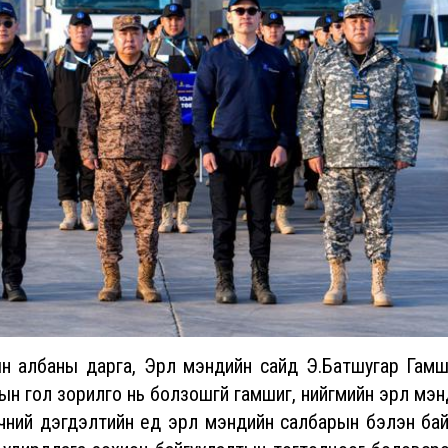
рга, Эрүүл мэндийн сайд Э.Батшугар Гамш
 гол зорилго нь болзошгүй гамшиг, нийгмийн эрүүл мэ
чний дэгдэлтийн үед эрүүл мэндийн салбарын бэлэн ба