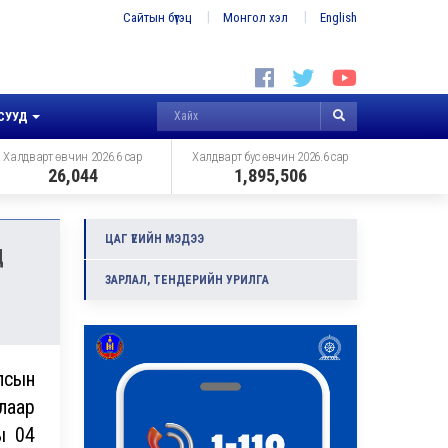
Сайтын бүтэц
Монгол хэл
English
СУУД
Халдварт өвчин 2026.6 сар
Халдварт бус өвчин 2026.6 сар
26,044
1,895,506
ЦАГ ҮЕИЙН МЭДЭЭ
Д
ЗАРЛАЛ, ТЕНДЕРИЙН УРИЛГА
лсын
лаар
ы 04