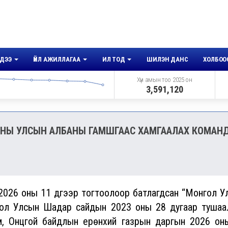
ДЭЭ
ҮЙЛ АЖИЛЛАГАА
ИЛ ТОД
ШИЛЭН ДАНС
ХОЛБОО
Хүн амын тоо 2025 он
3,591,120
ААНЫ УЛСЫН АЛБАНЫ ГАМШГААС ХАМГААЛАХ КОМАН
оны 11 дүгээр тогтоолоор батлагдсан “Монгол У
гол Улсын Шадар сайдын 2023 оны 28 дугаар тушаа
м, Онцгой байдлын ерөнхий газрын даргын 2026 он