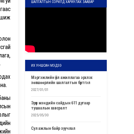
нгуй
ШАЛГАЛТЫН СОРИЛД ХАРИУЛАХ ЗААВАР
гаас
ршиж
олон
сгай
лага,
в
ИХ УНШСАН МЭДЭЭ
рдах
мэргэжлийн үйл ажиллагаа эрхлэх
зөвшөөрлийн шалгалтын бүртгэл
на.
2027/01/01
баны
эрүүл мэндийн сайдын 611 дугаар
лсын
тушаалын хавсралт
рлыг
2025/05/30
ндийн
сул ажлын байр зуучлал
мжийн