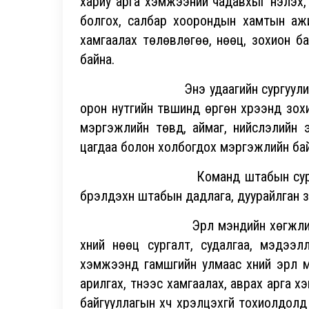
хариу арга хэмжээний чадавхыг үнэлэх,
болгох, салбар хоорондын хамтын ажи
хамгаалах төлөвлөгөө, нөөц, зохион б
байна.
Энэ удаагийн сургуулилалт нь Эрү
орон нутгийн түвшинд өргөн хүрээнд зо
мэргэжлийн төвүүд, аймаг, нийслэлийн 
цагдаа болон холбогдох мэргэжлийн ба
Команд штабын сургууль нь за
бүрэлдэхүүн штабын дадлага, дуурайлган үз
Эрүүл мэндийн хөгжлийн төв нь 
хүний нөөц сургалт, судалгаа, мэдээлл
хэмжээнд гамшгийн улмаас хүний эрүүл 
арилгах, түүнээс хамгаалах, аврах арга 
байгууллагын хүч хүрэлцэхгүй тохиолдо