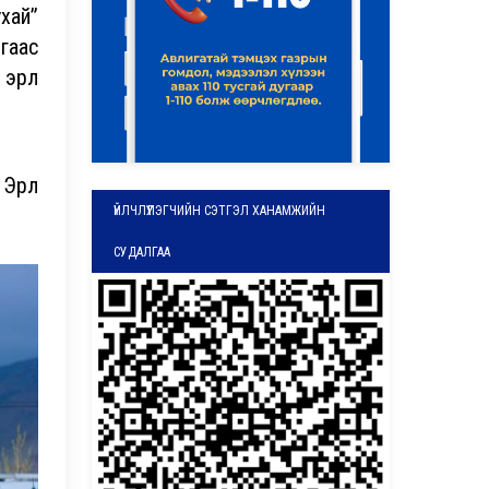
хай”
гаас
рүүл
лээ.
рүүл
ҮЙЛЧЛҮҮЛЭГЧИЙН СЭТГЭЛ ХАНАМЖИЙН
СУДАЛГАА