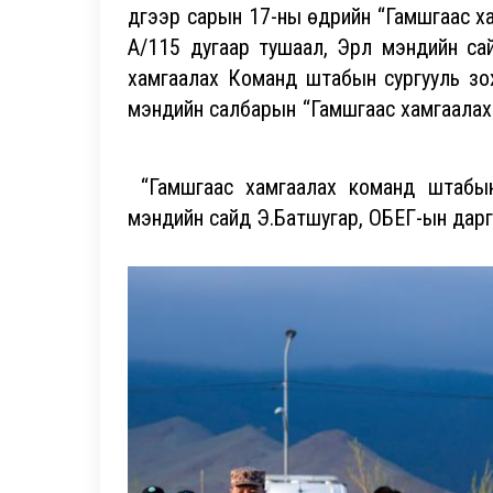
дүгээр сарын 17-ны өдрийн “Гамшгаас х
А/115 дугаар тушаал, Эрүүл мэндийн с
хамгаалах Команд штабын сургууль зохи
мэндийн салбарын “Гамшгаас хамга
“Гамшгаас хамгаалах команд штабын с
мэндийн сайд Э.Батшугар, ОБЕГ-ын дарга