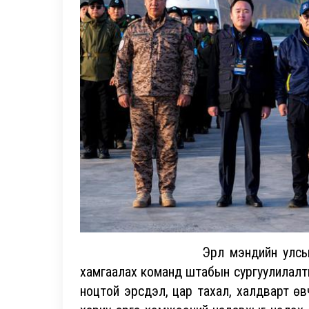
Эрүүл мэндийн улсын албаны да
хамгаалах команд штабын сургуулилалтын
ноцтой эрсдэл, цар тахал, халдварт өв