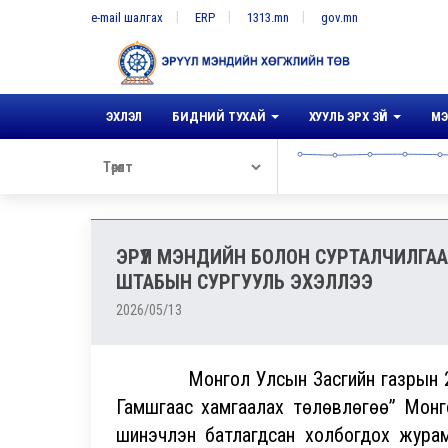
e-mail шалгах
ERP
1313.mn
gov.mn
ЭХЛЭЛ
БИДНИЙ ТУХАЙ
ХУУЛЬ ЭРХ ЗҮЙ
МЭ
ЭРҮҮЛ МЭНДИЙН БОЛОН СУРТАЛЧИЛГ
ШТАБЫН СУРГУУЛЬ ЭХЭЛЛЭЭ
2026/05/13
Монгол Улсын Засгийн газрын 2026 
Гамшгаас хамгаалах төлөвлөгөө” Мон
шинэчлэн батлагдсан холбогдох жура