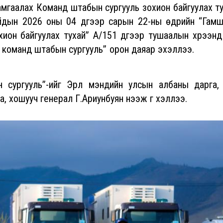
амгаалах Команд штабын сургууль зохион байгуулах ту
айдын 2026 оны 04 дүгээр сарын 22-ны өдрийн “Гамш
он байгуулах тухай” А/151 дүгээр тушаалын хүрээнд э
алах команд штабын сургууль” орон даяар эхэл
ургууль”-ийг Эрүүл мэндийн улсын албаны дарга, Э
, хошууч генерал Г.Ариунбуян нээж үг хэллээ.