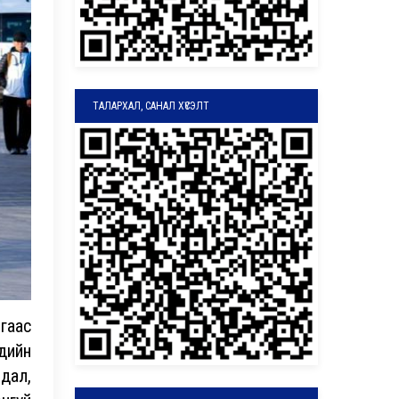
ТАЛАРХАЛ, САНАЛ ХҮСЭЛТ
гаас
ндийн
йдал,