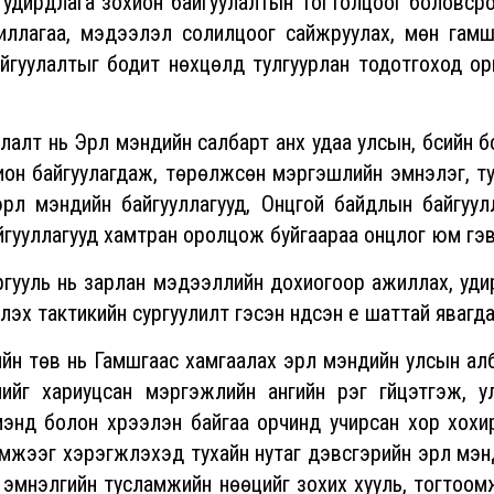
 удирдлага зохион байгуулалтын тогтолцоог боловсро
ллагаа, мэдээлэл солилцоог сайжруулах, мөн гамш
айгуулалтыг бодит нөхцөлд тулгуурлан тодотгоход о
үл мэндийн салбарт анх удаа улсын, бүсийн б
хион байгуулагдаж, төрөлжсөн мэргэшлийн эмнэлэг, ту
эрүүл мэндийн байгууллагууд, Онцгой байдлын байгуул
йгууллагууд хамтран оролцож буйгаараа онцлог юм гэ
рлан мэдээллийн дохиогоор ажиллах, уди
үүлэх тактикийн сургуулилт гэсэн үндсэн үе шаттай явагда
Гамшгаас хамгаалах эрүүл мэндийн улсын ал
ийг хариуцсан мэргэжлийн ангийн үүрэг гүйцэтгэж, у
мэнд болон хүрээлэн байгаа орчинд учирсан хор хохи
хэмжээг хэрэгжүүлэхэд тухайн нутаг дэвсгэрийн эрүүл мэ
лд эмнэлгийн тусламжийн нөөцийг зохих хууль, тогтоо