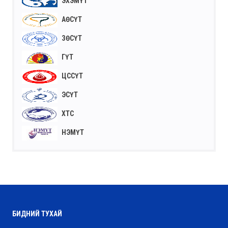
ЭХЭМҮТ
АӨСҮТ
ЗӨСҮТ
ГҮТ
ЦССҮТ
ЭСҮТ
ХТС
НЭМҮТ
БИДНИЙ ТУХАЙ