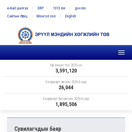
e-mail шалгах
ERP
1313.mn
gov.mn
Сайтын бүтэц
Монгол хэл
English
Toggl
naviga
Хүн амын тоо 2025 он
3,591,120
Халдварт өвчин 2026.6 сар
26,044
Халдварт бус өвчин 2026.6 сар
1,895,506
Сувилагчдын баяр