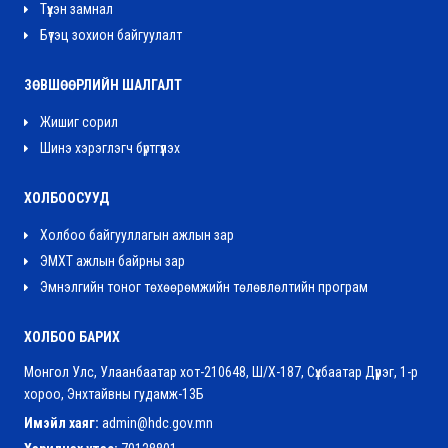
Түүхэн замнал
Бүтэц зохион байгуулалт
ЗӨВШӨӨРЛИЙН ШАЛГАЛТ
Жишиг сорил
Шинэ хэрэглэгч бүртгүүлэх
ХОЛБООСУУД
Холбоо байгууллагын ажлын зар
ЭМХТ ажлын байрны зар
Эмнэлгийн тоног төхөөрөмжийн төлөвлөлтийн програм
ХОЛБОО БАРИХ
Монгол Улс, Улаанбаатар хот-210648, Ш/Х-187, Сүхбаатар Дүүрэг, 1-р
хороо, Энхтайвны гудамж-13Б
Имэйл хаяг:
admin@hdc.gov.mn