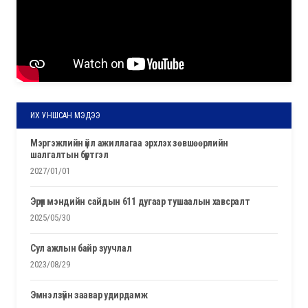
ИХ УНШСАН МЭДЭЭ
мэргэжлийн үйл ажиллагаа эрхлэх зөвшөөрлийн
шалгалтын бүртгэл
2027/01/01
эрүүл мэндийн сайдын 611 дугаар тушаалын хавсралт
2025/05/30
сул ажлын байр зуучлал
2023/08/29
эмнэлзүйн заавар удирдамж