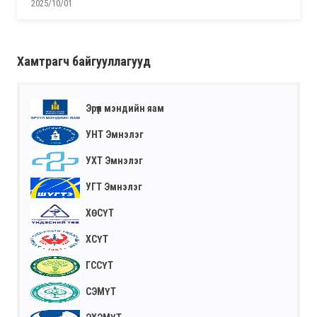
2025/10/01
Хамтрагч байгууллагууд
Эрүүл мэндийн яам
УНТ Эмнэлэг
УХТ Эмнэлэг
УГТ Эмнэлэг
ХӨСҮТ
ХСҮТ
ГССҮТ
СЭМҮТ