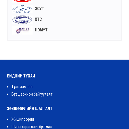
ЭСҮТ
ХТС
НЭМҮТ
БИДНИЙ ТУХАЙ
Түүхэн замнал
Бүтэц зохион байгуулалт
ЗӨВШӨӨРЛИЙН ШАЛГАЛТ
Жишиг сорил
Шинэ хэрэглэгч бүртгүүлэх