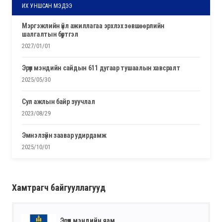
ИХ УНШСАН МЭДЭЭ
мэргэжлийн үйл ажиллагаа эрхлэх зөвшөөрлийн
шалгалтын бүртгэл
2027/01/01
эрүүл мэндийн сайдын 611 дугаар тушаалын хавсралт
2025/05/30
сул ажлын байр зуучлал
2023/08/29
эмнэлзүйн заавар удирдамж
2025/10/01
Хамтрагч байгууллагууд
Эрүүл мэндийн яам