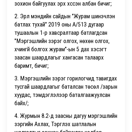
зохион байгуулах эрх хүссэн албан бичиг;
2. Эрүүл мэндийн сайдын "Журам шинэчлэн
батлах тухай" 2019 оны А/513 дугаар
тушаалын 1-р хавсралтаар батлагдсан
"Мэргэшлийн зэрэг олгох, нөхөн олгох,
хүчингүй болгох журам"-ын 5 дах хэсэгт
заасан шаардлагыг хангасан талаарх
баримт, бичиг;
3. Мэргэшлийн зэрэг горилогчид тавигдах
тусгай шаардлагыг баталсан төсөл /зарын
хуудас, тэмдэглэлээр баталгаажуулсан
байх/;
4. Журмын 8.2-д заасны дагуу мэргэшлийн
зэргийн Ахлах, Тэргүүлэх шатлалын