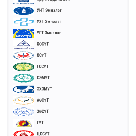
УНТ Эмнэлэг
УХТ Эмнэлэг
УГТ Эмнэлэг
ХӨСҮТ
ХСҮТ
ГССҮТ
СЭМҮТ
ЭХЭМҮТ
АӨСҮТ
ЗӨСҮТ
ГҮТ
ЦССҮТ