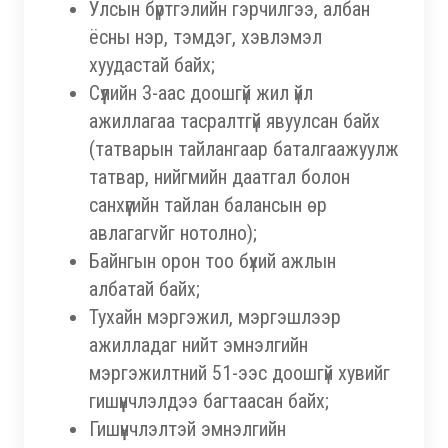
Улсын бүртгэлийн гэрчилгээ, албан
ёсны нэр, тэмдэг, хэвлэмэл
хуудастай байх;
Сүүлийн 3-аас доошгүй жил үйл
ажиллагаа тасралтгүй явуулсан байх
(татварын тайлангаар баталгаажуулж
татвар, нийгмийн даатгал болон
санхүүгийн тайлан балансын өр
авлагагvйг нотолно);
Байнгын орон тоо бүхий ажлын
албатай байх;
Тухайн мэргэжил, мэргэшлээр
ажилладаг нийт эмнэлгийн
мэргэжилтний 51-ээс доошгүй хувийг
гишүүнчлэлдээ багтаасан байх;
Гишүүнчлэлтэй эмнэлгийн