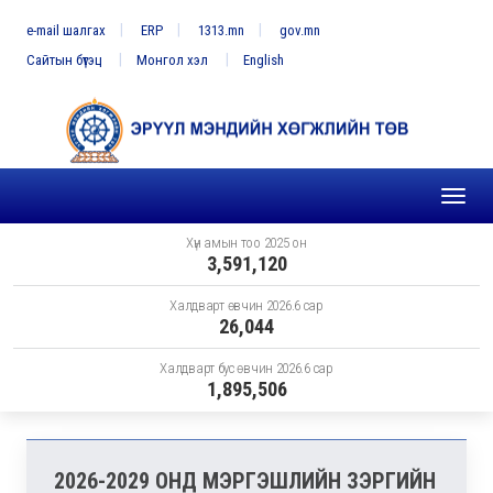
e-mail шалгах
ERP
1313.mn
gov.mn
Сайтын бүтэц
Монгол хэл
English
Toggl
naviga
Хүн амын тоо 2025 он
3,591,120
Халдварт өвчин 2026.6 сар
26,044
Халдварт бус өвчин 2026.6 сар
1,895,506
2026-2029 ОНД МЭРГЭШЛИЙН ЗЭРГИЙН