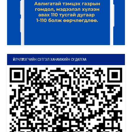
ҮЙЛЧЛҮҮЛЭГЧИЙН СЭТГЭЛ ХАНАМЖИЙН СУДАЛГАА