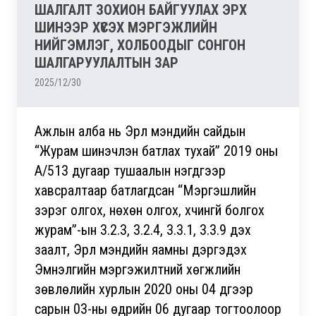
ШАЛГАЛТ ЗОХИОН БАЙГУУЛАХ ЭРХ
ШИНЭЭР ХҮСЭХ МЭРГЭЖЛИЙН
НИЙГЭМЛЭГ, ХОЛБООДЫГ СОНГОН
ШАЛГАРУУЛАЛТЫН ЗАР
2025/12/30
Ажлын алба нь Эрүүл мэндийн сайдын
“Журам шинэчлэн батлах тухай” 2019 оны
А/513 дугаар тушаалын нэгдүгээр
хавсралтаар батлагдсан “Мэргэшлийн
зэрэг олгох, нөхөн олгох, хүчингүй болгох
журам”-ын 3.2.3, 3.2.4, 3.3.1, 3.3.9 дэх
заалт, Эрүүл мэндийн яамны дэргэдэх
Эмнэлгийн мэргэжилтний хөгжлийн
зөвлөлийн хурлын 2020 оны 04 дүгээр
сарын 03-ны өдрийн 06 дугаар тогтоолоор