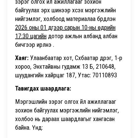
зэрэг олгох үйл ажиллагааг зохион
байгуулах эрх шинээр хүсэх мэргэжлийн
нийгэмлэг, холбоод материалаа бүрдүүлэн
202
6
оны 0
1
д
үгээ
р сарын 1
0
-н
ы
өдрийн
17:30 цагийн
дотор ажлын албанд албан
бичгээр ирүүлнэ үү.
Хаяг:
Улаанбаатар хот, Сүхбаатар дүүрэг, 1-р
хороо, Энхтайвны гудамж 13 Б, 210648,
шуудангийн хайрцаг 187, Утас: 70110893
Тавигдах шаардлага:
Мэргэшлийн зэрэг олгох үйл ажиллагааг
зохион байгуулах мэргэжлийн нийгэмлэг,
холбоо нь дараах шаардлагыг хангасан
байна. Үүнд: