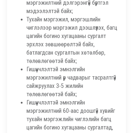
мэргэжилтний дэлгэрэнгүй бүртгэл
мэдээлэлтэй байх;
Тухайн мэргэжил, мэргэшлийн
чиглэлээр мэргэжил дээшлүүлэх, багц
цагийн богино хугацааны сургалт
эрхлэх зөвшөөрөлтэй байх,
батлагдсан сургалтын хөтөлбөр,
төлөвлөгөөтэй байх;
Гишүүнчлэлтэй эмнэлгийн
мэргэжилтний үр чадварыг тасралтгүй
сайжруулах 3-5 жилийн
төлөвлөгөөтэй байх;
Гишүүнчлэлтэй эмнэлгийн
мэргэжилтний 60-аас доошгүй хувийг
тухайн мэргэжлийн чиглэлийн багц
цагийн богино хугацааны сургалтад,