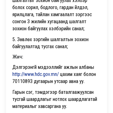
шалгалтыг зохион байгуулах хэлбэр
болох сорил, бодлого, гардан үйлдэл,
ярилцлага, тайлан хамгаалалт зэргээс
сонгон 3 жилийн хугацаанд шалгалт
зохион байгуулах хэлбэрийн санал;
5. Зөвлөх зэргийн шалгалтын зохион
байгуулалтад тусгах санал;
Жич:
Дэлгэрэнгүй мэдээллийг ажлын албаны
http://www.hdc.gov.mn/
цахим хаяг болон
70110893 дугаарын утсаар авна уу.
Гарын үсэг, тэмдэгээр баталгаажуулсан
тусгай шаардлагыг нотлох шаардлагатай
материалыг хавсаргана уу.