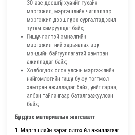
30-аас доошгүй хувийг тухайн
мэргэжил, мэргэшлийн чиглэлээр
мэргэжил дээшлүүлэх сургалтад жил
тутам хамруулдаг байх;
Гишүүнчлэлтэй эмнэлгийн
мэргэжилтний харьяалах эрүүл
мэндийн байгууллагатай хамтран
ажилладаг байх;
Холбогдох олон улсын мэргэжлийн
нийгэмлэгийн гишүүн буюу тогтмол
хамтран ажилладаг байх, үүнийг гэрээ,
албан тайлангаар баталгаажуулсан
байх;
Бүрдүүлэх материалын жагсаалт
1. Мэргэшлийн зэрэг олгох үйл ажиллагааг