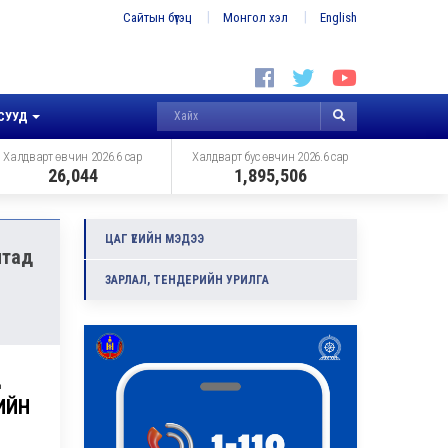
Сайтын бүтэц
Монгол хэл
English
СУУД
Халдварт өвчин 2026.6 сар
Халдварт бус өвчин 2026.6 сар
26,044
1,895,506
ЦАГ ҮЕИЙН МЭДЭЭ
лтад
ЗАРЛАЛ, ТЕНДЕРИЙН УРИЛГА
д
ИЙН