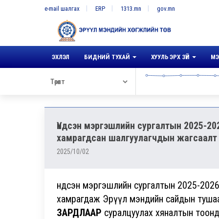
e-mail шалгах
ERP
1313.mn
gov.mn
ЭХЛЭЛ
БИДНИЙ ТУХАЙ
ХУУЛЬ ЭРХ ЗҮЙ
МЭ
Үндсэн мэргэшлийн сургалтын 2025-2
хамрагдсан шалгуулагчдын жагсаалт
2025/10/02
Үндсэн мэргэшлийн сургалтын 2025-202
хамрагдаж Эрүүл мэндийн сайдын туша
ЗАРДЛААР
суралцуулах хяналтын тоонд