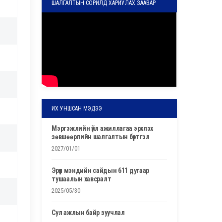
ШАЛГАЛТЫН СОРИЛД ХАРИУЛАХ ЗААВАР
ИХ УНШСАН МЭДЭЭ
мэргэжлийн үйл ажиллагаа эрхлэх
зөвшөөрлийн шалгалтын бүртгэл
2027/01/01
эрүүл мэндийн сайдын 611 дугаар
тушаалын хавсралт
2025/05/30
сул ажлын байр зуучлал