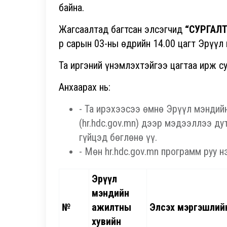
байна.
Жагсаалтад багтсан элсэгчид
“СУРГАЛ
р сарын 03-ны өдрийн 14.00 цагт Эрүүл 
Та иргэний үнэмлэхтэйгээ цагтаа ирж су
Анхаарах нь:
- Та ирэхээсээ өмнө Эрүүл мэндий
(hr.hdc.gov.mn) дээр мэдээллээ ду
гүйцэд бөглөнө үү.
- Мөн hr.hdc.gov.mn программ руу н
Эрүүл
мэндийн
№
ажилтны
Элсэх мэргэшлий
хувийн