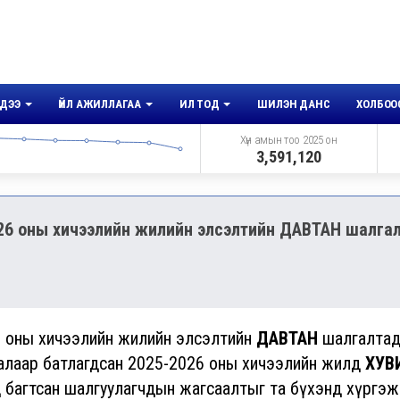
ДЭЭ
ҮЙЛ АЖИЛЛАГАА
ИЛ ТОД
ШИЛЭН ДАНС
ХОЛБОО
Хүн амын тоо 2025 он
3,591,120
026 оны хичээлийн жилийн элсэлтийн ДАВТАН шалга
6 оны хичээлийн жилийн элсэлтийн
ДАВТАН
шалгалта
алаар батлагдсан 2025-2026 оны хичээлийн жилд
ХУВ
 багтсан шалгуулагчдын жагсаалтыг та бүхэнд хүргэж