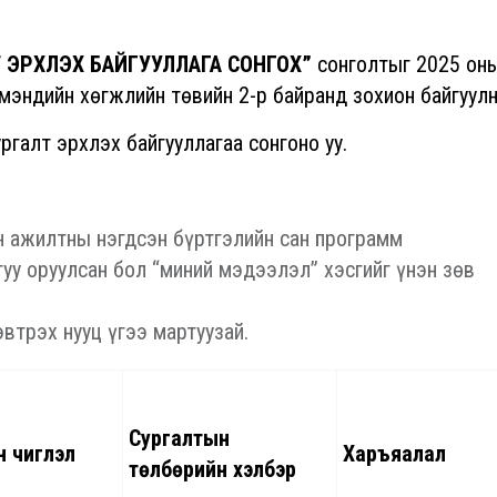
Т ЭРХЛЭХ БАЙГУУЛЛАГА СОНГОХ”
сонголтыг 2025 оны
мэндийн хөгжлийн төвийн 2-р байранд зохион байгуулн
ргалт эрхлэх байгууллагаа сонгоно уу.
н ажилтны нэгдсэн бүртгэлийн сан программ
туу оруулсан бол “миний мэдээлэл” хэсгийг үнэн зөв
эвтрэх нууц үгээ мартуузай.
Сургалтын
н чиглэл
Харъяалал
төлбөрийн хэлбэр