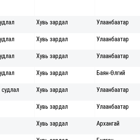
судлал
Хувь зардал
Улаанбаатар
судлал
Хувь зардал
Улаанбаатар
судлал
Хувь зардал
Улаанбаатар
судлал
Хувь зардал
Баян-Өлгий
 судлал
Хувь зардал
Улаанбаатар
Хувь зардал
Улаанбаатар
Хувь зардал
Архангай