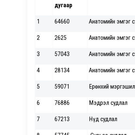
дугаар
1
64660
Анатомийн эмгэг 
2
2625
Анатомийн эмгэг 
3
57043
Анатомийн эмгэг 
4
28134
Анатомийн эмгэг 
5
59071
Ерөнхий мэргэшил
6
76886
Мэдрэл судлал
7
67213
Нүд судлал