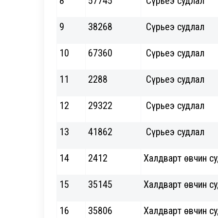
8
57745
Сүрьеэ судлал
9
38268
Сүрьеэ судлал
10
67360
Сүрьеэ судлал
11
2288
Сүрьеэ судлал
12
29322
Сүрьеэ судлал
13
41862
Сүрьеэ судлал
14
2412
Халдварт өвчин с
15
35145
Халдварт өвчин с
16
35806
Халдварт өвчин с