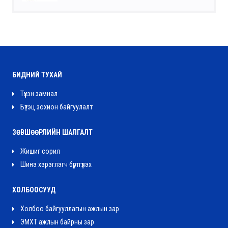
БИДНИЙ ТУХАЙ
Түүхэн замнал
Бүтэц зохион байгуулалт
ЗӨВШӨӨРЛИЙН ШАЛГАЛТ
Жишиг сорил
Шинэ хэрэглэгч бүртгүүлэх
ХОЛБООСУУД
Холбоо байгууллагын ажлын зар
ЭМХТ ажлын байрны зар