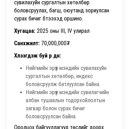
сувилахуйн сургалтын хөтөлбөр
боловсруулах, багш, оюутанд зориулсан
сурах бичиг бүтээхэд оршино.
Хугацаа:
2025 оны III, IV улирал
Санхүүжилт:
70,000,000₮
Хүлээгдэж буй үр дүн:
Нийгмийн эрүүл мэндийн сувилахуйн
сургалтын хөтөлбөр, индекс
боловсруулж батлуулсан байна.
Нийгмийн эрүүл мэндийн сувилагчийн
албан тушаалын тодорхойлолтын
загвар болон сурах бичиг
боловсруулсан байна.
Оролцох байгууллагууд төслийг доорх