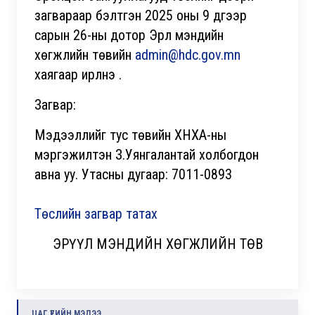
загвараар бэлтгэн 2025 оны 9 дүгээр
сарын 26-ны дотор Эрүүл мэндийн
хөгжлийн төвийн
admin@hdc.gov.mn
хаягаар ирүүлнэ үү.
Загвар:
Мэдээллийг тус төвийн ХНХА-ны
мэргэжилтэн З.Уянгалантай холбогдон
авна уу. Утасны дугаар: 7011-0893
Төслийн загвар татах
ЭРҮҮЛ МЭНДИЙН ХӨГЖЛИЙН ТӨВ
ЦАГ ҮЕИЙН МЭДЭЭ