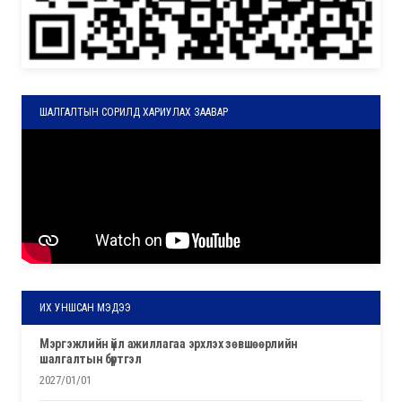
ШАЛГАЛТЫН СОРИЛД ХАРИУЛАХ ЗААВАР
ИХ УНШСАН МЭДЭЭ
мэргэжлийн үйл ажиллагаа эрхлэх зөвшөөрлийн
шалгалтын бүртгэл
2027/01/01