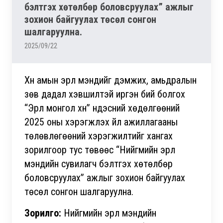
бэлтгэх хөтөлбөр боловсруулах” ажлыг
зохион байгуулах төсөл сонгон
шалгаруулна.
2025/09/22
Хүн амын эрүүл мэндийг дэмжих, амьдралын
зөв дадал хэвшилтэй иргэн бий болгох
“Эрүүл монгол хүн” үндэсний хөдөлгөөний
2025 оны хэрэгжүүлэх үйл ажиллагааны
төлөвлөгөөний хэрэгжилтийг хангах
зорилгоор тус төвөөс “Нийгмийн эрүүл
мэндийн сувилагч бэлтгэх хөтөлбөр
боловсруулах” ажлыг зохион байгуулах
төсөл сонгон шалгаруулна.
Зорилго:
Нийгмийн эрүүл мэндийн