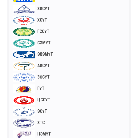
ХӨСҮТ
ХСҮТ
ГССҮТ
СЭМҮТ
ЭХЭМҮТ
АӨСҮТ
ЗӨСҮТ
ГҮТ
ЦССҮТ
ЭСҮТ
ХТС
НЭМҮТ