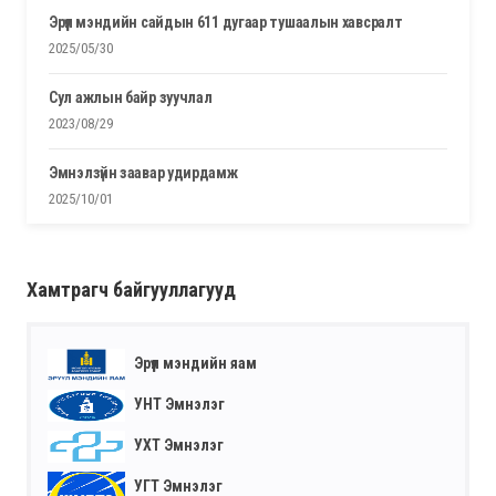
эрүүл мэндийн сайдын 611 дугаар тушаалын хавсралт
2025/05/30
сул ажлын байр зуучлал
2023/08/29
эмнэлзүйн заавар удирдамж
2025/10/01
Хамтрагч байгууллагууд
Эрүүл мэндийн яам
УНТ Эмнэлэг
УХТ Эмнэлэг
УГТ Эмнэлэг