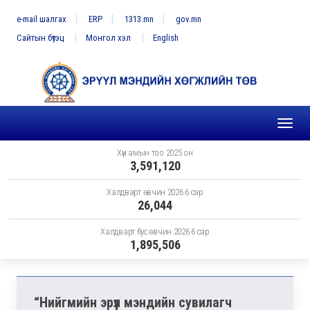
e-mail шалгах
ERP
1313.mn
gov.mn
Сайтын бүтэц
Монгол хэл
English
Toggl
naviga
Хүн амын тоо 2025 он
3,591,120
Халдварт өвчин 2026.6 сар
26,044
Халдварт бус өвчин 2026.6 сар
1,895,506
“Нийгмийн эрүүл мэндийн сувилагч