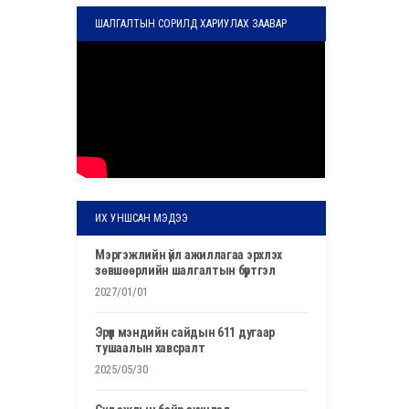
ШАЛГАЛТЫН СОРИЛД ХАРИУЛАХ ЗААВАР
ИХ УНШСАН МЭДЭЭ
мэргэжлийн үйл ажиллагаа эрхлэх
зөвшөөрлийн шалгалтын бүртгэл
2027/01/01
эрүүл мэндийн сайдын 611 дугаар
тушаалын хавсралт
2025/05/30