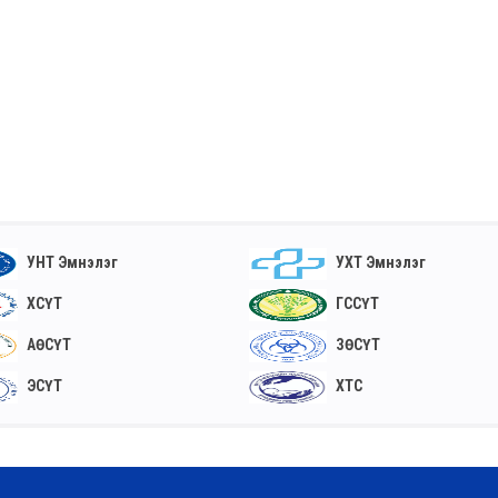
УНТ Эмнэлэг
УХТ Эмнэлэг
ХСҮТ
ГССҮТ
АӨСҮТ
ЗӨСҮТ
ЭСҮТ
ХТС