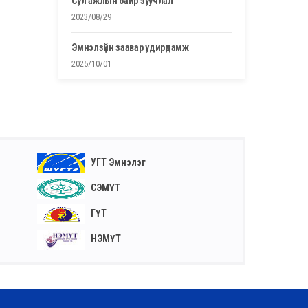
сул ажлын байр зуучлал
2023/08/29
эмнэлзүйн заавар удирдамж
2025/10/01
УГТ Эмнэлэг
СЭМҮТ
ГҮТ
НЭМҮТ