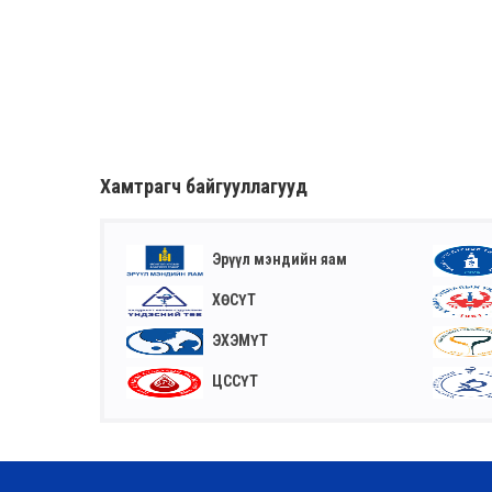
Хамтрагч байгууллагууд
Эрүүл мэндийн яам
ХӨСҮТ
ЭХЭМҮТ
ЦССҮТ