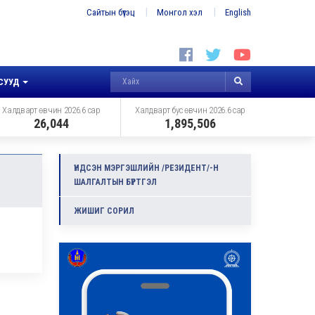
Сайтын бүтэц
Монгол хэл
English
СУУД
Халдварт өвчин 2026.6 сар
Халдварт бус өвчин 2026.6 сар
26,044
1,895,506
ҮНДСЭН МЭРГЭШЛИЙН /РЕЗИДЕНТ/-Н
ШАЛГАЛТЫН БҮРТГЭЛ
ЖИШИГ СОРИЛ