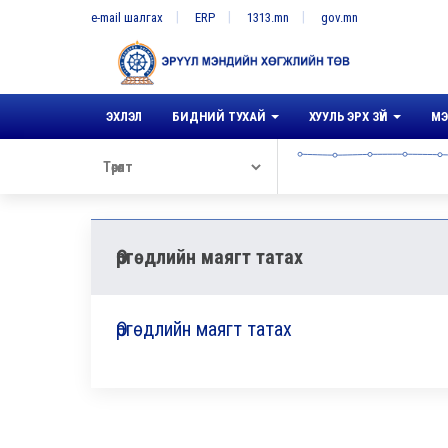
e-mail шалгах
ERP
1313.mn
gov.mn
ЭХЛЭЛ
БИДНИЙ ТУХАЙ
ХУУЛЬ ЭРХ ЗҮЙ
МЭ
Өргөдлийн маягт татах
Өргөдлийн маягт татах