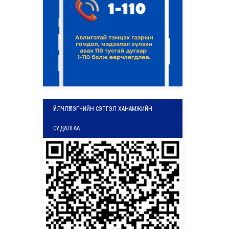
ҮЙЛЧЛҮҮЛЭГЧИЙН СЭТГЭЛ ХАНАМЖИЙН
СУДАЛГАА