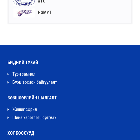
ХТС
НЭМҮТ
БИДНИЙ ТУХАЙ
Түүхэн замнал
Бүтэц зохион байгуулалт
ЗӨВШӨӨРЛИЙН ШАЛГАЛТ
Жишиг сорил
Шинэ хэрэглэгч бүртгүүлэх
ХОЛБООСУУД