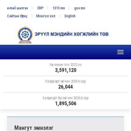
e-mail шалгах
ERP
1313.mn
gov.mn
Сайтын бүтэц
Монгол хэл
English
Toggl
naviga
Хүн амын тоо 2025 он
3,591,120
Халдварт өвчин 2026.6 сар
26,044
Халдварт бус өвчин 2026.6 сар
1,895,506
Мангут эмнэлэг