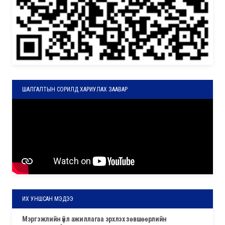
ШАЛГАЛТЫН СОРИЛД ХАРИУЛАХ ЗААВАР
ИХ УНШСАН МЭДЭЭ
мэргэжлийн үйл ажиллагаа эрхлэх зөвшөөрлийн