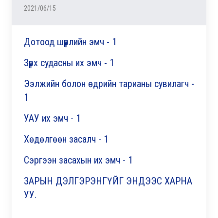
2021/06/15
Дотоод шүүрлийн эмч - 1
Зүрх судасны их эмч - 1
Ээлжийн болон өдрийн тарианы сувилагч -
1
УАУ их эмч - 1
Хөдөлгөөн засалч - 1
Сэргээн засахын их эмч - 1
ЗАРЫН ДЭЛГЭРЭНГҮЙГ ЭНДЭЭС ХАРНА
УУ.