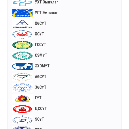
УХТ Эмнэлэг
УГТ Эмнэлэг
ХӨСҮТ
ХСҮТ
ГССҮТ
СЭМҮТ
ЭХЭМҮТ
АӨСҮТ
ЗӨСҮТ
ГҮТ
ЦССҮТ
ЭСҮТ