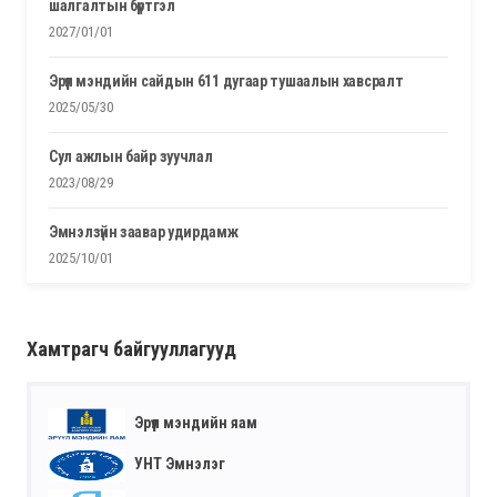
шалгалтын бүртгэл
2027/01/01
эрүүл мэндийн сайдын 611 дугаар тушаалын хавсралт
2025/05/30
сул ажлын байр зуучлал
2023/08/29
эмнэлзүйн заавар удирдамж
2025/10/01
Хамтрагч байгууллагууд
Эрүүл мэндийн яам
УНТ Эмнэлэг