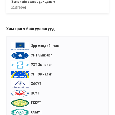
эмнэлзүйн заавар удирдамж
2025/10/01
Хамтрагч байгууллагууд
Эрүүл мэндийн яам
УНТ Эмнэлэг
УХТ Эмнэлэг
УГТ Эмнэлэг
ХӨСҮТ
ХСҮТ
ГССҮТ
СЭМҮТ