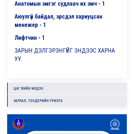
Анатомын эмгэг судлаач их эмч - 1
Аюулгүй байдал, эрсдэл хариуцсан
менежер - 1
Лифтчин
- 1
ЗАРЫН ДЭЛГЭРЭНГҮЙГ ЭНДЭЭС ХАРНА
УУ.
ЦАГ ҮЕИЙН МЭДЭЭ
ЗАРЛАЛ, ТЕНДЕРИЙН УРИЛГА