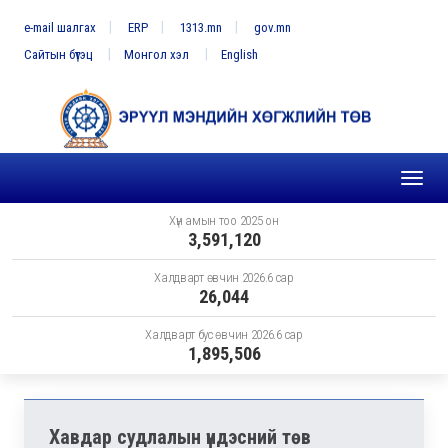
e-mail шалгах
ERP
1313.mn
gov.mn
Сайтын бүтэц
Монгол хэл
English
Toggl
naviga
Хүн амын тоо 2025 он
3,591,120
Халдварт өвчин 2026.6 сар
26,044
Халдварт бус өвчин 2026.6 сар
1,895,506
Хавдар судлалын үндэсний төв