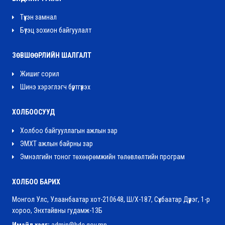
Түүхэн замнал
Бүтэц зохион байгуулалт
ЗӨВШӨӨРЛИЙН ШАЛГАЛТ
Жишиг сорил
Шинэ хэрэглэгч бүртгүүлэх
ХОЛБООСУУД
Холбоо байгууллагын ажлын зар
ЭМХТ ажлын байрны зар
Эмнэлгийн тоног төхөөрөмжийн төлөвлөлтийн програм
ХОЛБОО БАРИХ
Монгол Улс, Улаанбаатар хот-210648, Ш/Х-187, Сүхбаатар Дүүрэг, 1-р
хороо, Энхтайвны гудамж-13Б