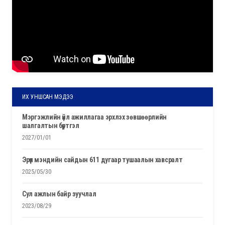
ИХ УНШСАН МЭДЭЭ
мэргэжлийн үйл ажиллагаа эрхлэх зөвшөөрлийн
шалгалтын бүртгэл
2027/01/01
эрүүл мэндийн сайдын 611 дугаар тушаалын хавсралт
2025/05/30
сул ажлын байр зуучлал
2023/08/29