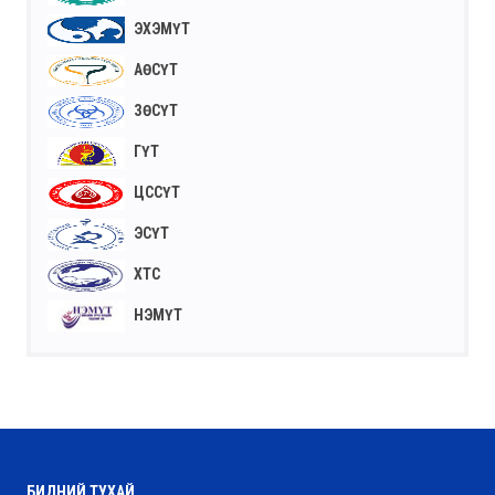
ЭХЭМҮТ
АӨСҮТ
ЗӨСҮТ
ГҮТ
ЦССҮТ
ЭСҮТ
ХТС
НЭМҮТ
БИДНИЙ ТУХАЙ