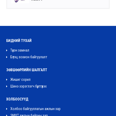
БИДНИЙ ТУХАЙ
Түүхэн замнал
Бүтэц зохион байгуулалт
ЗӨВШӨӨРЛИЙН ШАЛГАЛТ
Жишиг сорил
Шинэ хэрэглэгч бүртгүүлэх
ХОЛБООСУУД
Холбоо байгууллагын ажлын зар
ЭМХТ ажлын байрны зар