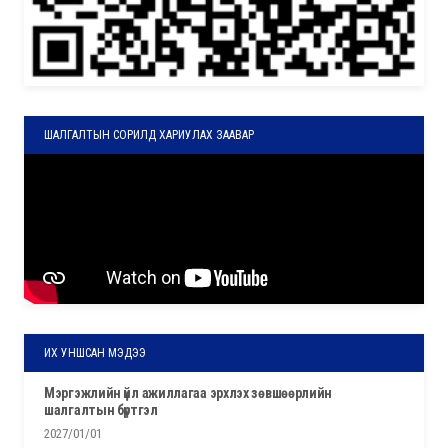
ШАЛГАЛТЫН СОРИЛД ХАРИУЛАХ ЗААВАР
ИХ УНШСАН МЭДЭЭ
мэргэжлийн үйл ажиллагаа эрхлэх зөвшөөрлийн
шалгалтын бүртгэл
2027/01/01