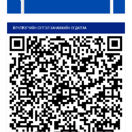
ҮЙЛЧЛҮҮЛЭГЧИЙН СЭТГЭЛ ХАНАМЖИЙН СУДАЛГАА