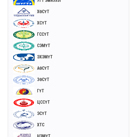
УГТ Эмнэлэг
ХӨСҮТ
ХСҮТ
ГССҮТ
СЭМҮТ
ЭХЭМҮТ
АӨСҮТ
ЗӨСҮТ
ГҮТ
ЦССҮТ
ЭСҮТ
ХТС
НЭМҮТ