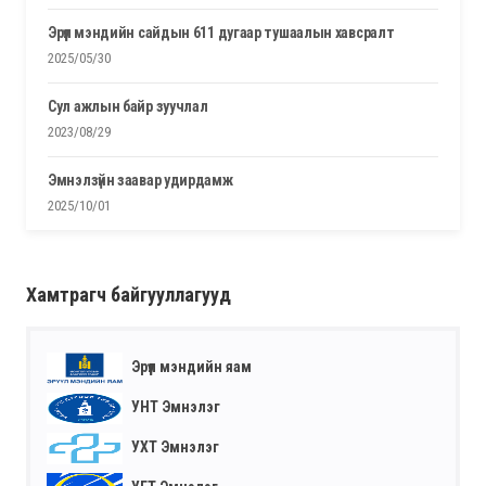
эрүүл мэндийн сайдын 611 дугаар тушаалын хавсралт
2025/05/30
сул ажлын байр зуучлал
2023/08/29
эмнэлзүйн заавар удирдамж
2025/10/01
Хамтрагч байгууллагууд
Эрүүл мэндийн яам
УНТ Эмнэлэг
УХТ Эмнэлэг