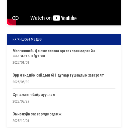
ИХ УНШСАН МЭДЭЭ
мэргэжлийн үйл ажиллагаа эрхлэх зөвшөөрлийн
шалгалтын бүртгэл
2027/01/01
эрүүл мэндийн сайдын 611 дугаар тушаалын хавсралт
2025/05/30
сул ажлын байр зуучлал
2023/08/29
эмнэлзүйн заавар удирдамж
2025/10/01