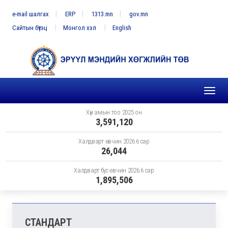
e-mail шалгах
ERP
1313.mn
gov.mn
Сайтын бүтэц
Монгол хэл
English
Toggl
naviga
Хүн амын тоо 2025 он
3,591,120
Халдварт өвчин 2026.6 сар
26,044
Халдварт бус өвчин 2026.6 сар
1,895,506
СТАНДАРТ