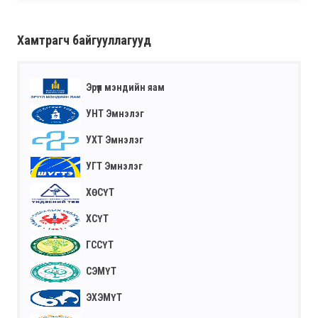
Хамтрагч байгууллагууд
Эрүүл мэндийн яам
УНТ Эмнэлэг
УХТ Эмнэлэг
УГТ Эмнэлэг
ХӨСҮТ
ХСҮТ
ГССҮТ
СЭМҮТ
ЭХЭМҮТ