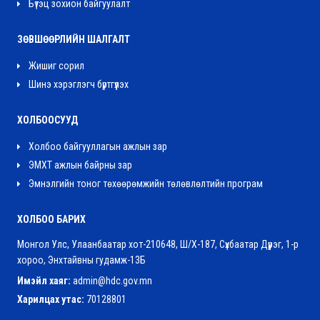
Бүтэц зохион байгуулалт
ЗӨВШӨӨРЛИЙН ШАЛГАЛТ
Жишиг сорил
Шинэ хэрэглэгч бүртгүүлэх
ХОЛБООСУУД
Холбоо байгууллагын ажлын зар
ЭМХТ ажлын байрны зар
Эмнэлгийн тоног төхөөрөмжийн төлөвлөлтийн програм
ХОЛБОО БАРИХ
Монгол Улс, Улаанбаатар хот-210648, Ш/Х-187, Сүхбаатар Дүүрэг, 1-р
хороо, Энхтайвны гудамж-13Б
Имэйл хаяг:
admin@hdc.gov.mn
Харилцах утас:
70128801