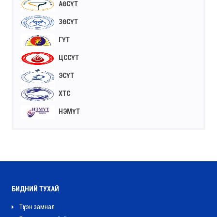
АӨСҮТ
ЗӨСҮТ
ГҮТ
ЦССҮТ
ЭСҮТ
ХТС
НЭМҮТ
БИДНИЙ ТУХАЙ
Түүхэн замнал