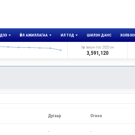
ДЭЭ
ҮЙЛ АЖИЛЛАГАА
ИЛ ТОД
ШИЛЭН ДАНС
ХОЛБОО
Хүн амын тоо 2025 он
3,591,120
Дугаар
Огноо
-
-