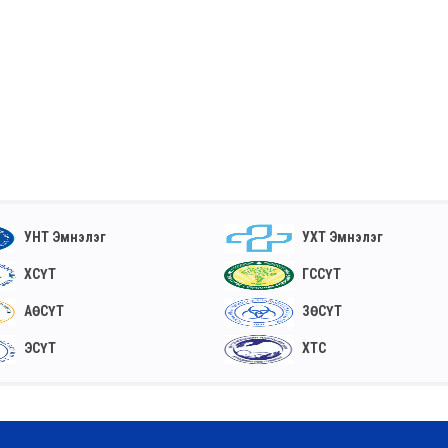
УНТ Эмнэлэг
УХТ Эмнэлэг
ХСҮТ
ГССҮТ
АӨСҮТ
ЗӨСҮТ
ЭСҮТ
ХТС