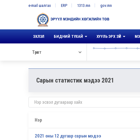
e-mail шалгах
ERP
1313.mn
gov.mn
ЭХЛЭЛ
БИДНИЙ ТУХАЙ
ХУУЛЬ ЭРХ ЗҮЙ
МЭ
Сарын статистик мэдээ 2021
Нэр
2021 оны 12 дугаар сарын мэдээ