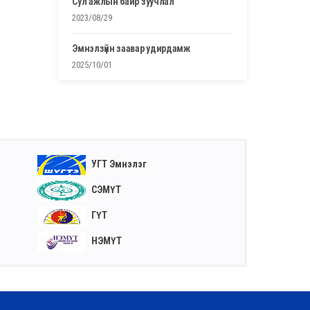
сул ажлын байр зуучлал
2023/08/29
эмнэлзүйн заавар удирдамж
2025/10/01
УГТ Эмнэлэг
СЭМҮТ
ГҮТ
НЭМҮТ