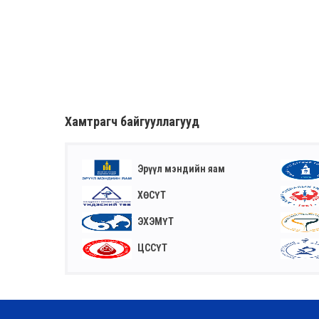
Хамтрагч байгууллагууд
Эрүүл мэндийн яам
ХӨСҮТ
ЭХЭМҮТ
ЦССҮТ