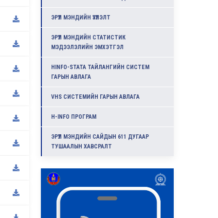
ЭРҮҮЛ МЭНДИЙН ҮЗҮҮЛЭЛТ
ЭРҮҮЛ МЭНДИЙН СТАТИСТИК
МЭДЭЭЛЭЛИЙН ЭМХЭТГЭЛ
HINFO-STATA ТАЙЛАНГИЙН СИСТЕМ
ГАРЫН АВЛАГА
VHS СИСТЕМИЙН ГАРЫН АВЛАГА
H-INFO ПРОГРАМ
ЭРҮҮЛ МЭНДИЙН САЙДЫН 611 ДУГААР
ТУШААЛЫН ХАВСРАЛТ