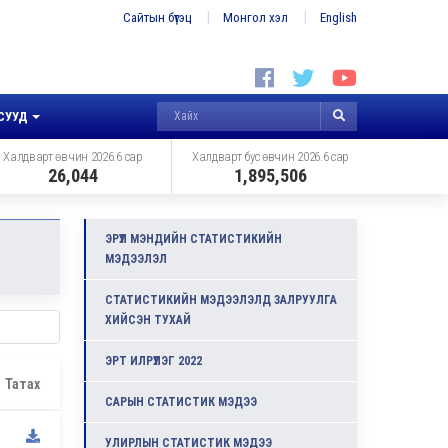
Сайтын бүтэц
Монгол хэл
English
СУУД
Халдварт өвчин 2026.6 сар
Халдварт бус өвчин 2026.6 сар
26,044
1,895,506
ЭРҮҮЛ МЭНДИЙН СТАТИСТИКИЙН
МЭДЭЭЛЭЛ
СТАТИСТИКИЙН МЭДЭЭЛЭЛД ЗАЛРУУЛГА
ХИЙСЭН ТУХАЙ
ЭРТ ИЛРҮҮЛЭГ 2022
Татах
САРЫН СТАТИСТИК МЭДЭЭ
УЛИРЛЫН СТАТИСТИК МЭДЭЭ