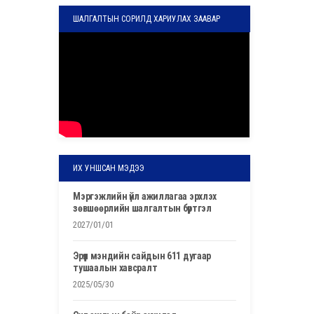
ШАЛГАЛТЫН СОРИЛД ХАРИУЛАХ ЗААВАР
ИХ УНШСАН МЭДЭЭ
мэргэжлийн үйл ажиллагаа эрхлэх
зөвшөөрлийн шалгалтын бүртгэл
2027/01/01
эрүүл мэндийн сайдын 611 дугаар
тушаалын хавсралт
2025/05/30