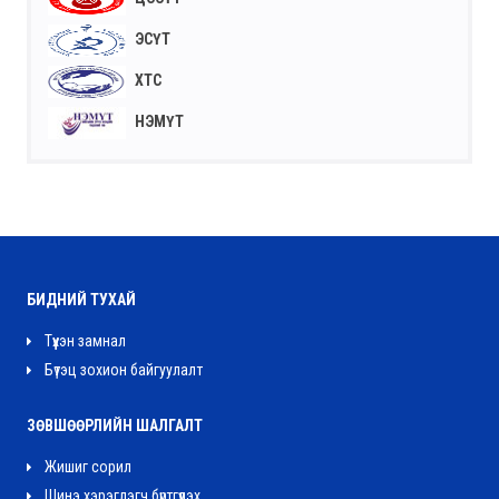
ЭСҮТ
ХТС
НЭМҮТ
БИДНИЙ ТУХАЙ
Түүхэн замнал
Бүтэц зохион байгуулалт
ЗӨВШӨӨРЛИЙН ШАЛГАЛТ
Жишиг сорил
Шинэ хэрэглэгч бүртгүүлэх