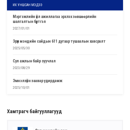
ИХ УНШСАН МЭДЭЭ
мэргэжлийн үйл ажиллагаа эрхлэх зөвшөөрлийн
шалгалтын бүртгэл
2027/01/01
эрүүл мэндийн сайдын 611 дугаар тушаалын хавсралт
2025/05/30
сул ажлын байр зуучлал
2023/08/29
эмнэлзүйн заавар удирдамж
2025/10/01
Хамтрагч байгууллагууд