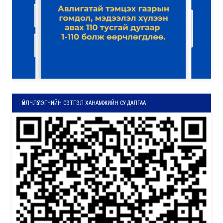
ҮЙЛЧЛҮҮЛЭГЧИЙН СЭТГЭЛ ХАНАМЖИЙН СУДАЛГАА