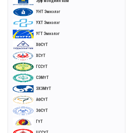
Эрүүл мэндийн яам
УНТ Эмнэлэг
УХТ Эмнэлэг
УГТ Эмнэлэг
ХӨСҮТ
ХСҮТ
ГССҮТ
СЭМҮТ
ЭХЭМҮТ
АӨСҮТ
ЗӨСҮТ
ГҮТ
ЦССҮТ