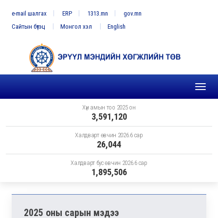
e-mail шалгах
ERP
1313.mn
gov.mn
Сайтын бүтэц
Монгол хэл
English
Toggl
naviga
Хүн амын тоо 2025 он
3,591,120
Халдварт өвчин 2026.6 сар
26,044
Халдварт бус өвчин 2026.6 сар
1,895,506
2025 оны сарын мэдээ