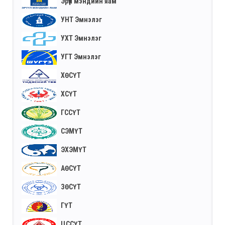
Эрүүл мэндийн яам
УНТ Эмнэлэг
УХТ Эмнэлэг
УГТ Эмнэлэг
ХӨСҮТ
ХСҮТ
ГССҮТ
СЭМҮТ
ЭХЭМҮТ
АӨСҮТ
ЗӨСҮТ
ГҮТ
ЦССҮТ