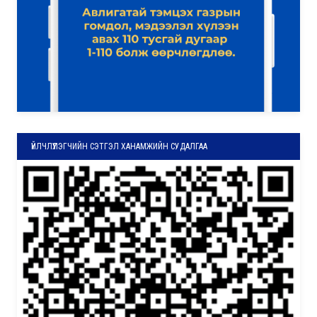
ҮЙЛЧЛҮҮЛЭГЧИЙН СЭТГЭЛ ХАНАМЖИЙН СУДАЛГАА