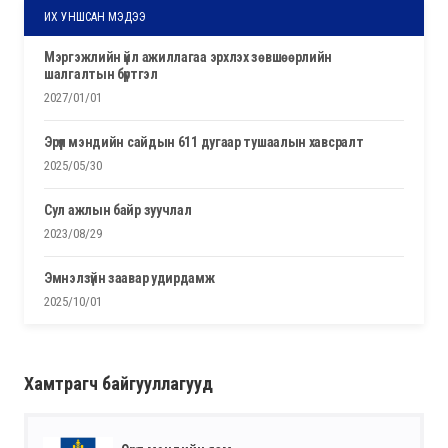
ИХ УНШСАН МЭДЭЭ
мэргэжлийн үйл ажиллагаа эрхлэх зөвшөөрлийн
шалгалтын бүртгэл
2027/01/01
эрүүл мэндийн сайдын 611 дугаар тушаалын хавсралт
2025/05/30
сул ажлын байр зуучлал
2023/08/29
эмнэлзүйн заавар удирдамж
2025/10/01
Хамтрагч байгууллагууд