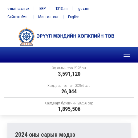
e-mail шалгах
ERP
1313.mn
gov.mn
Сайтын бүтэц
Монгол хэл
English
Toggl
naviga
Хүн амын тоо 2025 он
3,591,120
Халдварт өвчин 2026.6 сар
26,044
Халдварт бус өвчин 2026.6 сар
1,895,506
2024 оны сарын мэдээ