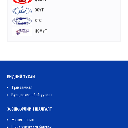
ЭСҮТ
ХТС
НЭМҮТ
БИДНИЙ ТУХАЙ
Түүхэн замнал
Бүтэц зохион байгуулалт
ЗӨВШӨӨРЛИЙН ШАЛГАЛТ
Жишиг сорил
Шинэ хэрэглэгч бүртгүүлэх