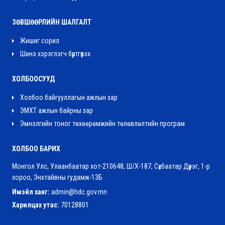
ЗӨВШӨӨРЛИЙН ШАЛГАЛТ
Жишиг сорил
Шинэ хэрэглэгч бүртгүүлэх
ХОЛБООСУУД
Холбоо байгууллагын ажлын зар
ЭМХТ ажлын байрны зар
Эмнэлгийн тоног төхөөрөмжийн төлөвлөлтийн програм
ХОЛБОО БАРИХ
Монгол Улс, Улаанбаатар хот-210648, Ш/Х-187, Сүхбаатар Дүүрэг, 1-р
хороо, Энхтайвны гудамж-13Б
Имэйл хаяг:
admin@hdc.gov.mn
Харилцах утас:
70128801