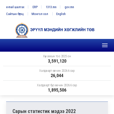
e-mail шалгах
ERP
1313.mn
gov.mn
Сайтын бүтэц
Монгол хэл
English
Toggl
naviga
Хүн амын тоо 2025 он
3,591,120
Халдварт өвчин 2026.6 сар
26,044
Халдварт бус өвчин 2026.6 сар
1,895,506
Сарын статистик мэдээ 2022