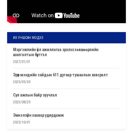
ИХ УНШСАН МЭДЭЭ
мэргэжлийн үйл ажиллагаа эрхлэх зөвшөөрлийн
шалгалтын бүртгэл
2027/01/01
эрүүл мэндийн сайдын 611 дугаар тушаалын хавсралт
2025/05/30
сул ажлын байр зуучлал
2023/08/29
эмнэлзүйн заавар удирдамж
2025/10/01