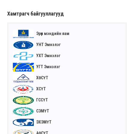
Хамтрагч байгууллагууд
Эрүүл мэндийн яам
УНТ Эмнэлэг
УХТ Эмнэлэг
УГТ Эмнэлэг
ХӨСҮТ
ХСҮТ
ГССҮТ
СЭМҮТ
ЭХЭМҮТ
АӨСҮТ