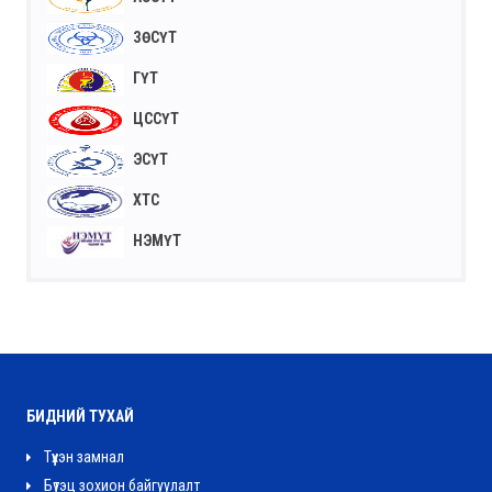
ЗӨСҮТ
ГҮТ
ЦССҮТ
ЭСҮТ
ХТС
НЭМҮТ
БИДНИЙ ТУХАЙ
Түүхэн замнал
Бүтэц зохион байгуулалт